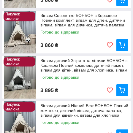
₴
Пакунок
Вігвам Совенятко БОНБОН з Корзиною
малюка
Повний комплект, вігвам для дітей, дитячий
вігвам, вігвам для дівчинки, дитяча палатка
Готово до відправки
3 860
₴
Пакунок
Вігвам дитячий Звірята та літачки БОНБОН з
малюка
Кошиком Повний комплект, дитячий намет,
вігвам для дітей, вігвам для хлопчика, вігвам
Готово до відправки
3 895
₴
Пакунок
Вігвам дитячий Ніжний Беж БОНБОН Повний
малюка
комплект, дитячий вігвам, дитяча палатка,
вігвам для дівчинки, вігвам для хлопчика
Готово до відправки