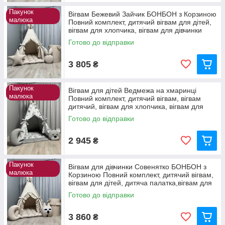
Пакунок
Вігвам Бежевий Зайчик БОНБОН з Корзиною
малюка
Повний комплект, дитячий вігвам для дітей,
вігвам для хлопчика, вігвам для дівчинки
Готово до відправки
3 805
₴
Пакунок
Вігвам для дітей Ведмежа на хмаринці
малюка
Повний комплект, дитячий вігвам, вігвам
дитячий, вігвам для хлопчика, вігвам для
дівчинки
Готово до відправки
2 945
₴
Пакунок
Вігвам для дівчинки Совенятко БОНБОН з
малюка
Корзиною Повний комплект, дитячий вігвам,
вігвам для дітей, дитяча палатка,вігвам для
дітей
Готово до відправки
3 860
₴