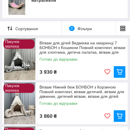
матрасиком
Сортування
0
Фільтри
Пакунок
Вігвам для дітей Ведмежа на хмаринці 7
малюка
БОНБОН з Кошиком Повний комплект, вігвам
для хлопчика, дитяча палатка, вігвам для
дівчинки
Готово до відправки
3 930
₴
Пакунок
Вігвам Ніжний беж БОНБОН з Корзиною
малюка
Повний комплект, вігвам дитячий, вігвам для
дівчинки, дитячий вігвам, вігвам для дітей
Готово до відправки
3 860
₴
Пакунок