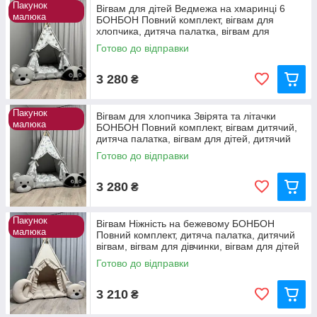
Пакунок
Вігвам для дітей Ведмежа на хмаринці 6
малюка
БОНБОН Повний комплект, вігвам для
хлопчика, дитяча палатка, вігвам для
дівчинки, вігвам
Готово до відправки
3 280
₴
Пакунок
Вігвам для хлопчика Звірята та літачки
малюка
БОНБОН Повний комплект, вігвам дитячий,
дитяча палатка, вігвам для дітей, дитячий
намет
Готово до відправки
3 280
₴
Пакунок
Вігвам Ніжність на бежевому БОНБОН
малюка
Повний комплект, дитяча палатка, дитячий
вігвам, вігвам для дівчинки, вігвам для дітей
Готово до відправки
3 210
₴