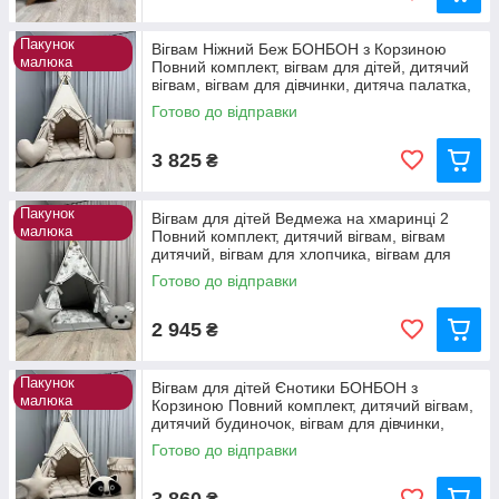
Пакунок
Вігвам Ніжний Беж БОНБОН з Корзиною
малюка
Повний комплект, вігвам для дітей, дитячий
вігвам, вігвам для дівчинки, дитяча палатка,
вігвам
Готово до відправки
3 825
₴
Пакунок
Вігвам для дітей Ведмежа на хмаринці 2
малюка
Повний комплект, дитячий вігвам, вігвам
дитячий, вігвам для хлопчика, вігвам для
дівчинки
Готово до відправки
2 945
₴
Пакунок
Вігвам для дітей Єнотики БОНБОН з
малюка
Корзиною Повний комплект, дитячий вігвам,
дитячий будиночок, вігвам для дівчинки,
дитяча палатка
Готово до відправки
3 860