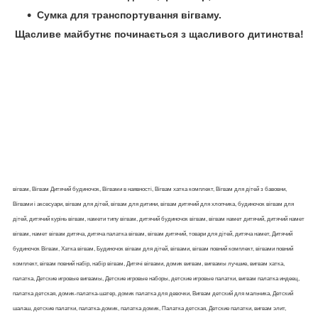
Сумка для транспортування вігваму.
Щасливе майбутнє починається з щасливого дитинства!
вігвам, Вігвам Дитячий будиночок, Вігвами в наявності, Вігвам хатка комплект, Вігвам для дітей з бавовни,
Вігвами і аксесуари, вігвам для дітей, вігвам для дитини, вігвам дитячий для хлопчика, будиночок вігвам для
дітей, дитячий курінь вігвам, намети типу вігвам, дитячий будиночок вігвам, вігвам намет дитячий, дитячий намет
вігвам, намет вігвам дитяча, дитяча палатка вігвам, вігвам дитячий, товари для дітей, дитяча намет, Дитячий
будиночок Вігвам, Хатка вігвам, Будиночок вігвам для дітей, вігвами, вігвам повний комплект, вігвами повний
комплект, вігвам повний набір, набір вігвам, Дитячі вігвами, домик вигвам, вигвамы лучшие, вигвам хатка,
палатка, Детские игровые вигвамы, Детские игровые наборы, детские игровые палатки, вигвам палатка индеец,
палатка детская, домик-палатка-шатер, домик палатка для девочки, Вигвам детский для мальчика, Детский
шалаш, детские палатки, палатка-домик, палатка домик, Палатка детская, Детские палатки, вигвам элит,