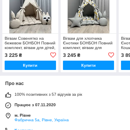
Вігвам Совенятко на
Вігвам для хлопчика
Вігв
бежевом БОНБОН Повний
Єнотики БОНБОН Повний
Єно
комплект, вігвам для дітей,
комплект, вігвам для
Кош
дитячий вігвам, вігвам для
дівчинки, дитячий вігвам,
комп
3 225
3 245
3 8
₴
₴
дівчинки, вігвам для
дитячий намет, вігвам для
дівч
хлопчика
дітей
дитя
Купити
Купити
діте
Про нас
100% позитивних з 57 відгуків за рік
Працює з 07.11.2020
м. Рівне
Фабрична 5а, Рівне, Україна