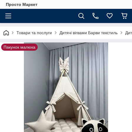
Просто Маркет
Товари та послуги
Дитячі вігвами Барви текстиль
Дит
Пакунок малюка