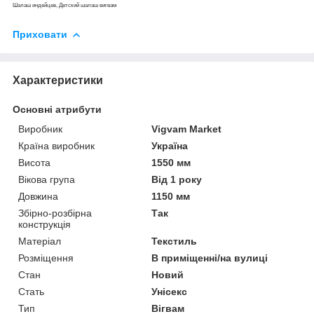
Шалаш индейцев, Детский шалаш вигвам
Приховати
Характеристики
Основні атрибути
Виробник
Vigvam Market
Країна виробник
Україна
Висота
1550 мм
Вікова група
Від 1 року
Довжина
1150 мм
Збірно-розбірна
Так
конструкція
Матеріал
Текстиль
Розміщення
В приміщенні/на вулиці
Стан
Новий
Стать
Унісекс
Тип
Вігвам