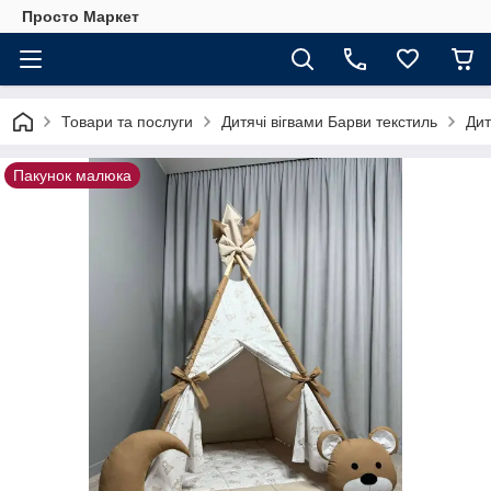
Просто Маркет
Товари та послуги
Дитячі вігвами Барви текстиль
Дит
Пакунок малюка