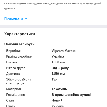
намети, намет-будиночок, намет будиночок, Намет дитяча, Дитячі намети, вігвам еліт, Курінь індіанців, Дитячий
курінь вігвам
Приховати
Характеристики
Основні атрибути
Виробник
Vigvam Market
Країна виробник
Україна
Висота
1550 мм
Вікова група
Від 1 року
Довжина
1150 мм
Збірно-розбірна
Так
конструкція
Матеріал
Текстиль
Розміщення
В приміщенні/на вулиці
Стан
Новий
Стать
Унісекс