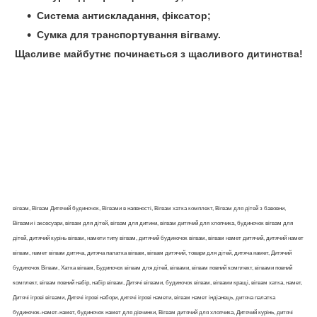
Система антискладання, фіксатор;
Сумка для транспортування вігваму.
Щасливе майбутнє починається з щасливого дитинства!
вігвам, Вігвам Дитячий будиночок, Вігвами в наявності, Вігвам хатка комплект, Вігвам для дітей з бавовни,
Вігвами і аксесуари, вігвам для дітей, вігвам для дитини, вігвам дитячий для хлопчика, будиночок вігвам для
дітей, дитячий курінь вігвам, намети типу вігвам, дитячий будиночок вігвам, вігвам намет дитячий, дитячий намет
вігвам, намет вігвам дитяча, дитяча палатка вігвам, вігвам дитячий, товари для дітей, дитяча намет, Дитячий
будиночок Вігвам, Хатка вігвам, Будиночок вігвам для дітей, вігвами, вігвам повний комплект, вігвами повний
комплект, вігвам повний набір, набір вігвам, Дитячі вігвами, будиночок вігвам, вігвами кращі, вігвам хатка, намет,
Дитячі ігрові вігвами, Дитячі ігрові набори, дитячі ігрові намети, вігвам намет індіанець, дитяча палатка
будиночок-намет-намет, будиночок намет для дівчинки, Вігвам дитячий для хлопчика, Дитячий курінь, дитячі