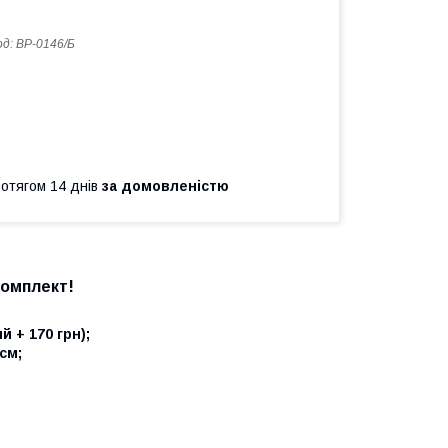
од:
ВР-0146/Б
ротягом 14 днів
за домовленістю
комплект!
й + 170 грн);
см;