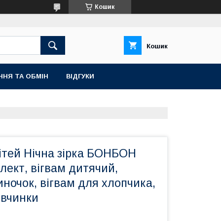
Кошик
Кошик
ННЯ ТА ОБМІН
ВІДГУКИ
ітей Нічна зірка БОНБОН
ект, вігвам дитячий,
ночок, вігвам для хлопчика,
івчинки