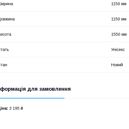
Ширина
1150 мм
Довжина
1150 мм
исота
1550 мм
тать
Унісекс
Стан
Новий
нформація для замовлення
іна:
3 195 ₴