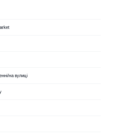
arket
енні/на вулиці
у