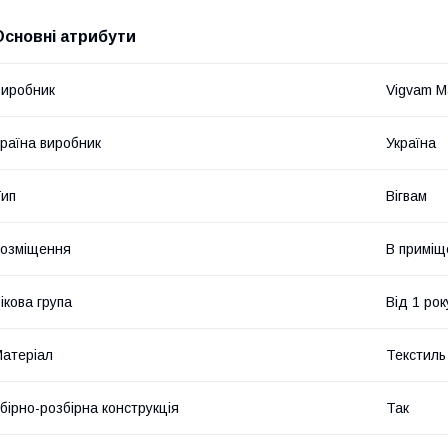
Основні атрибути
иробник
Vigvam M
раїна виробник
Україна
ип
Вігвам
озміщення
В приміщ
ікова група
Від 1 рок
атеріал
Текстиль
бірно-розбірна конструкція
Так