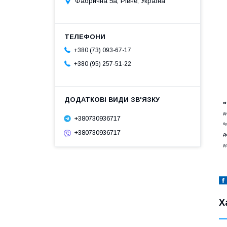
Фабрична 5а, Рівне, Україна
+380 (73) 093-67-17
+380 (95) 257-51-22
ві
ди
+380730936717
бу
+380730936717
Де
де
Х