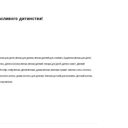
асливого дитинства!
гвам для дітей, вігвам для дитини, вігвам дитячий для хлопчика, будиночок вігвам для дітей,
тяча, дитяча палатка вігвам, вігвам дитячий, товари для дітей, дитяча намет, Дитячий
ий набір, набір вігвам, Дитячі вігвами, домик вигвам, вигвамы лучшие, вигвам хатка, палатка,
-палатка-шатер, домик палатка для девочки, Вигвам детский для мальчика, Детский шалаш,
алаш вигвам