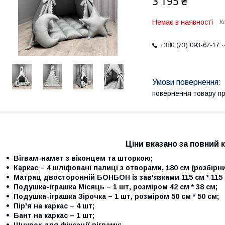
3 195 ₴
Немає в наявності
К
+380 (73) 093-67-17
повернення товару п
Ціни вказано за повний 
Вігвам-намет з віконцем та шторкою;
Каркас – 4 шліфовані палиці з отворами, 180 см (розбірни
Матрац двосторонній БОНБОН із зав'язками 115 см * 115 
Подушка-іграшка
Місяць – 1 шт
,
розміром 42 см * 38 см;
Подушка-іграшка Зірочка – 1 шт
,
розміром 50 см * 50 см;
Пір'я на каркас – 4 шт;
Бант на каркас – 1 шт;