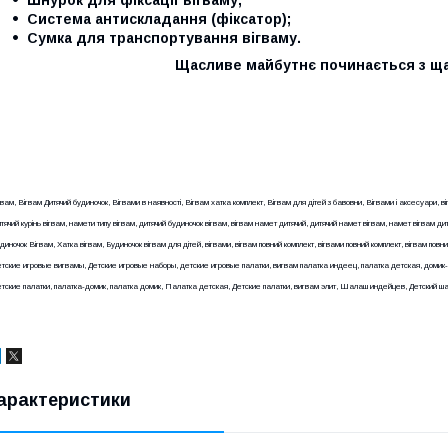
Шнурок для фіксації вігваму;
Система антискладання (фіксатор);
Сумка для транспортування вігваму.
Щасливе майбутнє починається з щ
гвам, Вігвам Дитячий будиночок, Вігвами в наявності, Вігвам хатка комплект, Вігвам для дітей з бавовни, Вігвами і аксесуари, ві
тячий курінь вігвам, намети типу вігвам, дитячий будиночок вігвам, вігвам намет дитячий, дитячий намет вігвам, намет вігвам ди
диночок Вігвам, Хатка вігвам, Будиночок вігвам для дітей, вігвами, вігвам повний комплект, вігвами повний комплект, вігвам повн
тские игровые вигвамы, Детские игровые наборы, детские игровые палатки, вигвам палатка индеец, палатка детская, домик
тские палатки, палатка-домик, палатка домик, Палатка детская, Детские палатки, вигвам элит, Шалаш индейцев, Детский ш
арактеристики