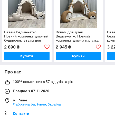
Вігвам Ведмежатко
Вігвам для дітей
Вігв
Повний комплект, дитячий
Ведмежатко Повний
беж
будиночок, вігвам для
комплект, дитяча палатка,
комп
дітей, вігвам для
дитячий вігвам, вігвам,
дитя
2 890
2 945
3 2
₴
₴
хлопчика, дитяча палатка,
вігвам для дівчинки, вігвам
дівч
вігвам для дівчинки
для хлопчика
хлоп
Купити
Купити
Про нас
100% позитивних з 57 відгуків за рік
Працює з 07.11.2020
м. Рівне
Фабрична 5а, Рівне, Україна
Контакти