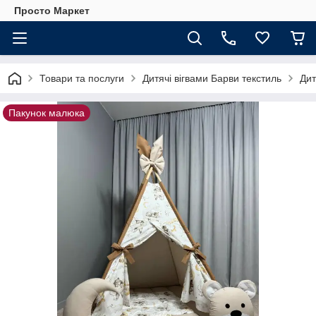
Просто Маркет
Товари та послуги
Дитячі вігвами Барви текстиль
Дит
Пакунок малюка