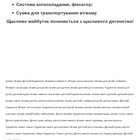
Система антискладання, фіксатор;
Сумка для транспортування вігваму.
Щасливе майбутнє починається з щасливого дитинства!
вігвам, Вігвам Дитячий будиночок, Вігвами в наявності, Вігвам хатка комплект, Вігвам для дітей з бавовни,
Вігвами і аксесуари, вігвам для дітей, вігвам для дитини, вігвам дитячий для хлопчика, будиночок вігвам для
дітей, дитячий курінь вігвам, намети типу вігвам, дитячий будиночок вігвам, вігвам намет дитячий, дитячий намет
вігвам, намет вігвам дитяча, дитяча палатка вігвам, вігвам дитячий, товари для дітей, дитяча намет, Дитячий
будиночок Вігвам, Хатка вігвам, Будиночок вігвам для дітей, вігвами, вігвам повний комплект, вігвами повний
комплект, вігвам повний набір, набір вігвам, Дитячі вігвами, будиночок вігвам, вігвами кращі, вігвам хатка, намет,
Дитячі ігрові вігвами, Дитячі ігрові набори, дитячі ігрові намети, вігвам намет індіанець, дитяча палатка
будиночок-намет-намет, будиночок намет для дівчинки, Вігвам дитячий для хлопчика, Дитячий курінь, дитячі
намети, намет-будиночок, намет будиночок, Намет дитяча, Дитячі намети, вігвам еліт, Курінь індіанців, Дитячий