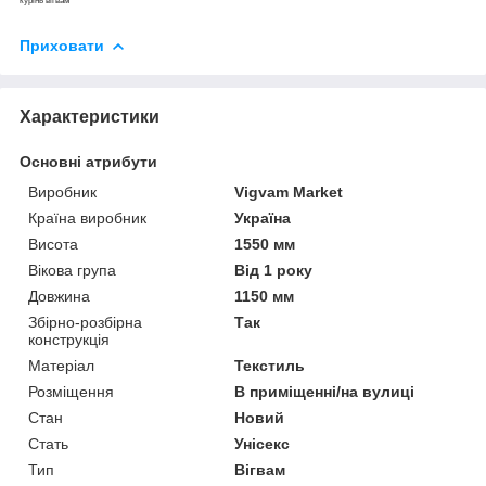
курінь вігвам
Приховати
Характеристики
Основні атрибути
Виробник
Vigvam Market
Країна виробник
Україна
Висота
1550 мм
Вікова група
Від 1 року
Довжина
1150 мм
Збірно-розбірна
Так
конструкція
Матеріал
Текстиль
Розміщення
В приміщенні/на вулиці
Стан
Новий
Стать
Унісекс
Тип
Вігвам