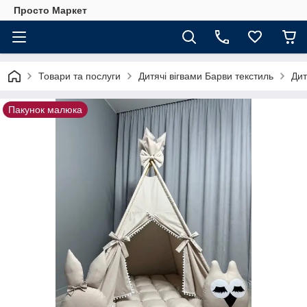
Просто Маркет
Товари та послуги
Дитячі вігвами Барви текстиль
Дит
Пакунок малюка