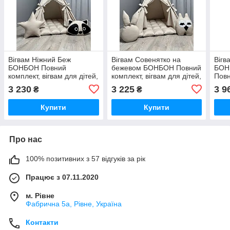
Вігвам Ніжний Беж
Вігвам Совенятко на
Вігв
БОНБОН Повний
бежевом БОНБОН Повний
БОН
комплект, вігвам для дітей,
комплект, вігвам для дітей,
Повн
дитяча палатка, вігвам
дитячий вігвам, вігвам для
для 
3 230
3 225
3 9
₴
₴
для хлопчика, вігвам для
дівчинки, вігвам для
вігв
дівчинки
хлопчика
вігв
Купити
Купити
Про нас
100% позитивних з 57 відгуків за рік
Працює з 07.11.2020
м. Рівне
Фабрична 5а, Рівне, Україна
Контакти