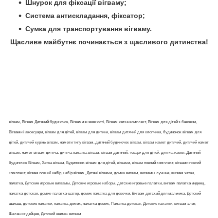
Шнурок для фіксації вігваму;
Система антискладання, фіксатор;
Сумка для транспортування вігваму.
Щасливе майбутнє починається з щасливого дитинства!
вігвам, Вігвам Дитячий будиночок, Вігвами в наявності, Вігвам хатка комплект, Вігвам для дітей з бавовни,
Вігвами і аксесуари, вігвам для дітей, вігвам для дитини, вігвам дитячий для хлопчика, будиночок вігвам для
дітей, дитячий курінь вігвам, намети типу вігвам, дитячий будиночок вігвам, вігвам намет дитячий, дитячий намет
вігвам, намет вігвам дитяча, дитяча палатка вігвам, вігвам дитячий, товари для дітей, дитяча намет, Дитячий
будиночок Вігвам, Хатка вігвам, Будиночок вігвам для дітей, вігвами, вігвам повний комплект, вігвами повний
комплект, вігвам повний набір, набір вігвам, Дитячі вігвами, домик вигвам, вигвамы лучшие, вигвам хатка,
палатка, Детские игровые вигвамы, Детские игровые наборы, детские игровые палатки, вигвам палатка индеец,
палатка детская, домик-палатка-шатер, домик палатка для девочки, Вигвам детский для мальчика, Детский
шалаш, детские палатки, палатка-домик, палатка домик, Палатка детская, Детские палатки, вигвам элит,
Шалаш индейцев, Детский шалаш вигвам