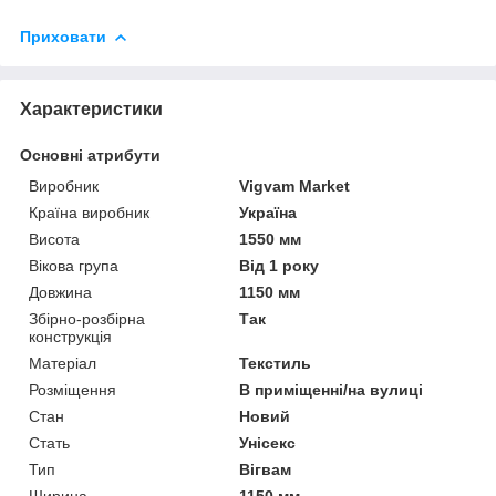
Приховати
Характеристики
Основні атрибути
Виробник
Vigvam Market
Країна виробник
Україна
Висота
1550 мм
Вікова група
Від 1 року
Довжина
1150 мм
Збірно-розбірна
Так
конструкція
Матеріал
Текстиль
Розміщення
В приміщенні/на вулиці
Стан
Новий
Стать
Унісекс
Тип
Вігвам
Ширина
1150 мм