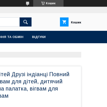
Кошик
Кошик
ННЯ ТА ОБМІН
ВІДГУКИ
ітей Друзі індіанці Повний
гвам для дітей, дитячий
ча палатка, вігвам для
гвам