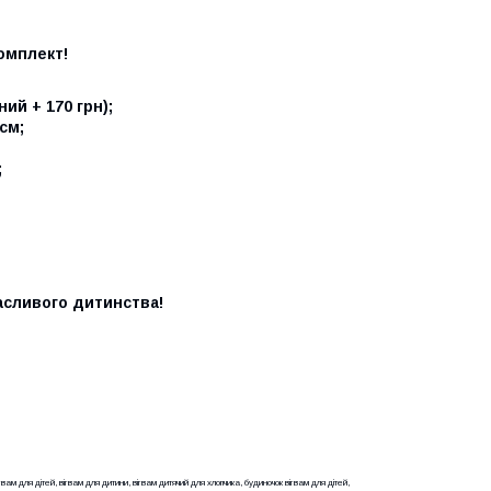
омплект!
ий + 170 грн);
см;
;
асливого дитинства!
гвам для дітей, вігвам для дитини, вігвам дитячий для хлопчика, будиночок вігвам для дітей,