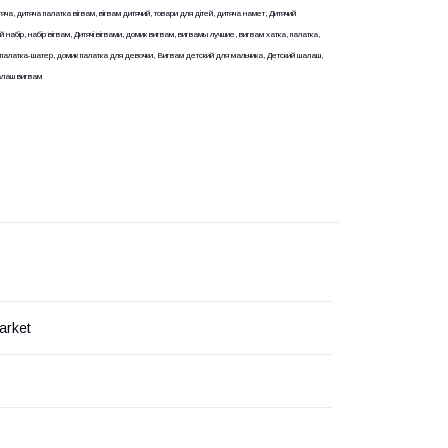
тяча, дитяча палатка вігвам, вігвам дитячий, товари для дітей, дитяча намет, Дитячий
ий набір, набір вігвам, Дитячі вігвами, домик вигвам, вигвамы лучшие, вигвам хатка, палатка,
-палатка-шатер, домик палатка для девочки, Вигвам детский для мальчика, Детский шалаш,
алаш вигвам
arket