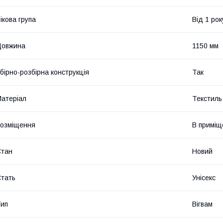
ікова група
Від 1 рок
Довжина
1150 мм
бірно-розбірна конструкція
Так
атеріал
Текстиль
озміщення
В приміщ
Стан
Новий
тать
Унісекс
ип
Вігвам