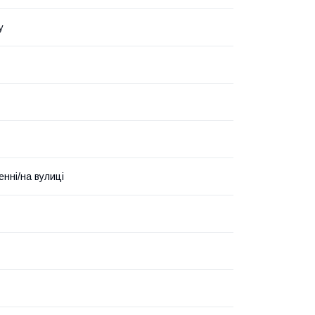
у
енні/на вулиці