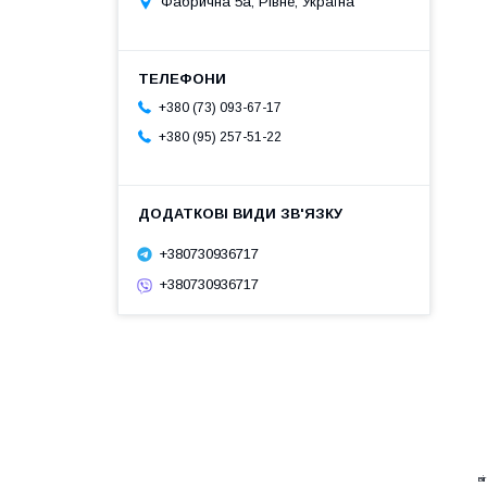
Фабрична 5а, Рівне, Україна
+380 (73) 093-67-17
+380 (95) 257-51-22
+380730936717
+380730936717
ві