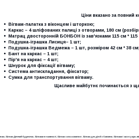
Ціни вказано за повний к
Вігвам-палатка з віконцем і шторкою;
Каркас – 4 шліфованих палиці з отворами, 180 см (розбірн
Матрац двосторонній БОНБОН із зав'язками 115 см * 115 
Подушка-іграшка Лисиця– 1 шт;
Подушка-іграшка Ведмежа – 1 шт
,
розміром 42 см * 38 см
Бант на каркас – 1 шт;
Пір'я на каркас – 4 шт;
Шнурок для фіксації вігваму;
Система антискладання, фіксатор;
Сумка для транспортування вігваму.
Щасливе майбутнє починається з щ
гвам, Вігвам Дитячий будиночок, Вігвами в наявності, Вігвам хатка комплект, Вігвам для дітей з бавовни, Вігвами і аксесуари, ві