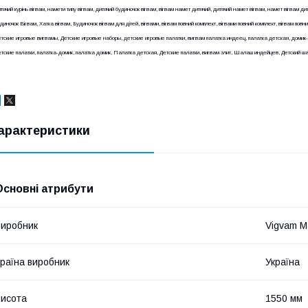
тячий курінь вігвам, намети типу вігвам, дитячий будиночок вігвам, вігвам намет дитячий, дитячий намет вігвам, намет вігвам ди
диночок Вігвам, Хатка вігвам, Будиночок вігвам для дітей, вігвами, вігвам повний комплект, вігвами повний комплект, вігвам повн
тские игровые вигвамы, Детские игровые наборы, детские игровые палатки, вигвам палатка индеец, палатка детская, домик
тские палатки, палатка-домик, палатка домик, Палатка детская, Детские палатки, вигвам элит, Шалаш индейцев, Детский ш
арактеристики
Основні атрибути
иробник
Vigvam M
раїна виробник
Україна
исота
1550 мм