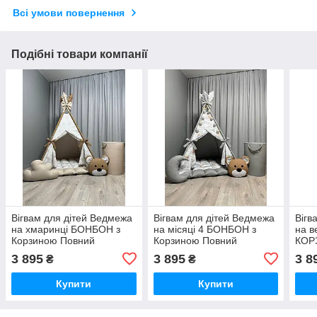
Всі умови повернення
Подібні товари компанії
Вігвам для дітей Ведмежа
Вігвам для дітей Ведмежа
Вігв
на хмаринці БОНБОН з
на місяці 4 БОНБОН з
на в
Корзиною Повний
Корзиною Повний
КОР
комплект, вігвам для
комплект, вігвам для
комп
3 895
3 895
3 8
₴
₴
хлопчика, вігвам для
хлопчика, дитяча палатка,
вігв
дівчинки, дитяча палатка
вігвам для дівчинки
вігв
Купити
Купити