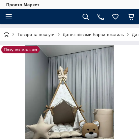
Просто Маркет
Товари та послуги
Дитячі вігвами Барви текстиль
Дит
Пакунок малюка