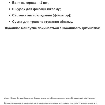
Бант на каркас – 1 шт;
Шнурок для фіксації вігваму;
Система антискладання (фіксатор);
Сумка для транспортування вігваму.
Щасливе майбутнє починається з щасливого дитинства!
вігвам, Вігвам Дитячий будиночок, Вігвами в наявності, Вігвам хатка комплект, Вігвам для дітей з бавовни,
Вігвами і аксесуари, вігвам для дітей, вігвам для дитини, вігвам дитячий для хлопчика, будиночок вігвам для