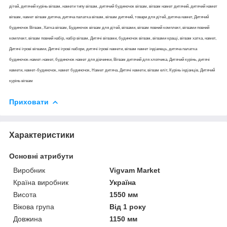
дітей, дитячий курінь вігвам, намети типу вігвам, дитячий будиночок вігвам, вігвам намет дитячий, дитячий намет
вігвам, намет вігвам дитяча, дитяча палатка вігвам, вігвам дитячий, товари для дітей, дитяча намет, Дитячий
будиночок Вігвам, Хатка вігвам, Будиночок вігвам для дітей, вігвами, вігвам повний комплект, вігвами повний
комплект, вігвам повний набір, набір вігвам, Дитячі вігвами, будиночок вігвам, вігвами кращі, вігвам хатка, намет,
Дитячі ігрові вігвами, Дитячі ігрові набори, дитячі ігрові намети, вігвам намет індіанець, дитяча палатка
будиночок-намет-намет, будиночок намет для дівчинки, Вігвам дитячий для хлопчика, Дитячий курінь, дитячі
намети, намет-будиночок, намет будиночок, Намет дитяча, Дитячі намети, вігвам еліт, Курінь індіанців, Дитячий
курінь вігвам
Приховати
Характеристики
Основні атрибути
Виробник
Vigvam Market
Країна виробник
Україна
Висота
1550 мм
Вікова група
Від 1 року
Довжина
1150 мм