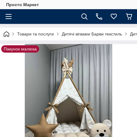
Просто Маркет
Товари та послуги
Дитячі вігвами Барви текстиль
Дит
Пакунок малюка