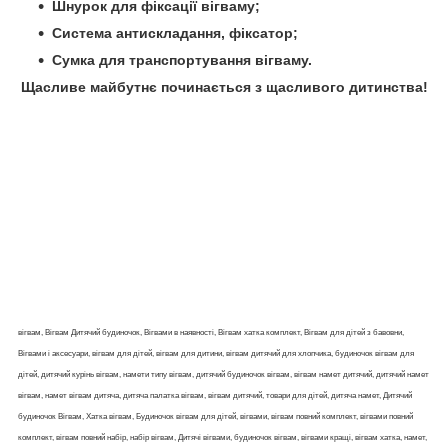
Шнурок для фіксації вігваму;
Система антискладання, фіксатор;
Сумка для транспортування вігваму.
Щасливе майбутнє починається з щасливого дитинства!
вігвам, Вігвам Дитячий будиночок, Вігвами в наявності, Вігвам хатка комплект, Вігвам для дітей з бавовни,
Вігвами і аксесуари, вігвам для дітей, вігвам для дитини, вігвам дитячий для хлопчика, будиночок вігвам для
дітей, дитячий курінь вігвам, намети типу вігвам, дитячий будиночок вігвам, вігвам намет дитячий, дитячий намет
вігвам, намет вігвам дитяча, дитяча палатка вігвам, вігвам дитячий, товари для дітей, дитяча намет, Дитячий
будиночок Вігвам, Хатка вігвам, Будиночок вігвам для дітей, вігвами, вігвам повний комплект, вігвами повний
комплект, вігвам повний набір, набір вігвам, Дитячі вігвами, будиночок вігвам, вігвами кращі, вігвам хатка, намет,