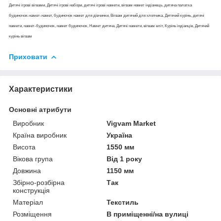
Дитячі ігрові вігвами, Дитячі ігрові набори, дитячі ігрові намети, вігвам намет індіанець, дитяча палатка
будиночок-намет-намет, будиночок намет для дівчинки, Вігвам дитячий для хлопчика, Дитячий курінь, дитячі
намети, намет-будиночок, намет будиночок, Намет дитяча, Дитячі намети, вігвам еліт, Курінь індіанців, Дитячий
курінь вігвам
Приховати
Характеристики
Основні атрибути
Виробник
Vigvam Market
Країна виробник
Україна
Висота
1550 мм
Вікова група
Від 1 року
Довжина
1150 мм
Збірно-розбірна
Так
конструкція
Матеріал
Текстиль
Розміщення
В приміщенні/на вулиці