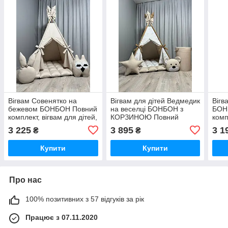
Вігвам Совенятко на
Вігвам для дітей Ведмедик
Вігв
бежевом БОНБОН Повний
на веселці БОНБОН з
БОН
комплект, вігвам для дітей,
КОРЗИНОЮ Повний
комп
дитячий вігвам, вігвам для
комплект, дитяча палатка,
дитя
3 225
3 895
3 1
₴
₴
дівчинки, вігвам для
вігвам для хлопчика,
для 
хлопчика
вігвам для дівчинки
дівч
Купити
Купити
Про нас
100% позитивних з 57 відгуків за рік
Працює з 07.11.2020