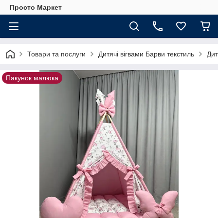
Просто Маркет
Товари та послуги
Дитячі вігвами Барви текстиль
Дит
Пакунок малюка