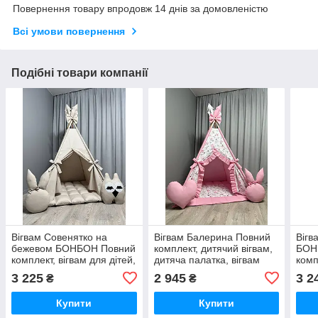
Повернення товару впродовж 14 днів за домовленістю
Всі умови повернення
Подібні товари компанії
Вігвам Совенятко на
Вігвам Балерина Повний
Вігв
бежевом БОНБОН Повний
комплект, дитячий вігвам,
БОН
комплект, вігвам для дітей,
дитяча палатка, вігвам
комп
дитячий вігвам, вігвам для
для дітей, вігвам для
вігв
3 225
2 945
3 2
₴
₴
дівчинки, вігвам для
дівчинки, дитячий намет
дитя
хлопчика
пала
Купити
Купити