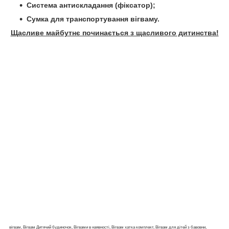
Система антискладання (фіксатор);
Сумка для транспортування вігваму.
Щасливе майбутнє починається з щасливого дитинства!
вігвам, Вігвам Дитячий будиночок, Вігвами в наявності, Вігвам хатка комплект, Вігвам для дітей з бавовни,