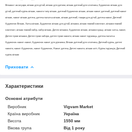
Вігвами і аксесуари, вігвам для дітей, вігвам для дитини, вігвам дитячий для хлопчика, будиночок вігвам для
дітей, дитячий курінь вігвам, намети типу вігвам, дитячий будиночок вігвам, вігвам намет дитячий, дитячий намет
вігвам, намет вігвам дитяча, дитяча палатка вігвам, вігвам дитячий, товари для дітей, дитяча намет, Дитячий
будиночок Вігвам, Хатка вігвам, Будиночок вігвам для дітей, вігвами, вігвам повний комплект, вігвами повний
комплект, вігвам повний набір, набір вігвам, Дитячі вігвами, будиночок вігвам, вігвами кращі, вігвам хатка, намет,
Дитячі ігрові вігвами, Дитячі ігрові набори, дитячі ігрові намети, вігвам намет індіанець, дитяча палатка
будиночок-намет-намет, будиночок намет для дівчинки, Вігвам дитячий для хлопчика, Дитячий курінь, дитячі
намети, намет-будиночок, намет будиночок, Намет дитяча, Дитячі намети, вігвам еліт, Курінь індіанців, Дитячий
курінь вігвам
Приховати
Характеристики
Основні атрибути
Виробник
Vigvam Market
Країна виробник
Україна
Висота
1550 мм
Вікова група
Від 1 року