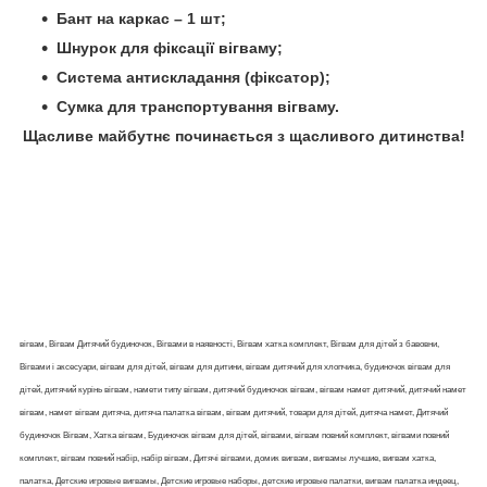
Бант на каркас – 1 шт;
Шнурок для фіксації вігваму;
Система антискладання (фіксатор);
Сумка для транспортування вігваму.
Щасливе майбутнє починається з щасливого дитинства!
вігвам, Вігвам Дитячий будиночок, Вігвами в наявності, Вігвам хатка комплект, Вігвам для дітей з бавовни,
Вігвами і аксесуари, вігвам для дітей, вігвам для дитини, вігвам дитячий для хлопчика, будиночок вігвам для
дітей, дитячий курінь вігвам, намети типу вігвам, дитячий будиночок вігвам, вігвам намет дитячий, дитячий намет
вігвам, намет вігвам дитяча, дитяча палатка вігвам, вігвам дитячий, товари для дітей, дитяча намет, Дитячий
будиночок Вігвам, Хатка вігвам, Будиночок вігвам для дітей, вігвами, вігвам повний комплект, вігвами повний
комплект, вігвам повний набір, набір вігвам, Дитячі вігвами, домик вигвам, вигвамы лучшие, вигвам хатка,
палатка, Детские игровые вигвамы, Детские игровые наборы, детские игровые палатки, вигвам палатка индеец,