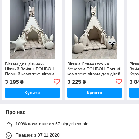
Вігвам для дівчинки
Вігвам Совенятко на
Вігв
Ніжний Зайчик БОНБОН
бежевом БОНБОН Повний
Зай
Повний комплект, вігвам
комплект, вігвам для дітей,
Кор
для дітей, дитячий вігвам,
дитячий вігвам, вігвам для
комп
3 195
3 225
3 8
₴
₴
дитячий намет, дитяча
дівчинки, вігвам для
дівч
палатка, вігвам
хлопчика
дитя
Купити
Купити
Про нас
100% позитивних з 57 відгуків за рік
Працює з 07.11.2020