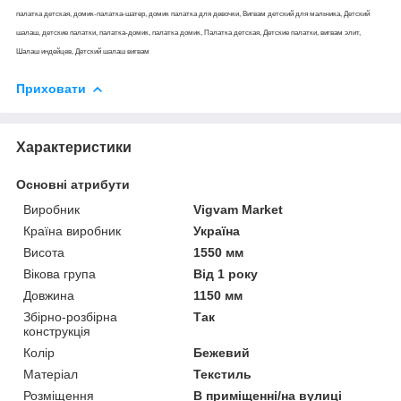
палатка детская, домик-палатка-шатер, домик палатка для девочки, Вигвам детский для мальчика, Детский
шалаш, детские палатки, палатка-домик, палатка домик, Палатка детская, Детские палатки, вигвам элит,
Шалаш индейцев, Детский шалаш вигвам
Приховати
Характеристики
Основні атрибути
Виробник
Vigvam Market
Країна виробник
Україна
Висота
1550 мм
Вікова група
Від 1 року
Довжина
1150 мм
Збірно-розбірна
Так
конструкція
Колір
Бежевий
Матеріал
Текстиль
Розміщення
В приміщенні/на вулиці