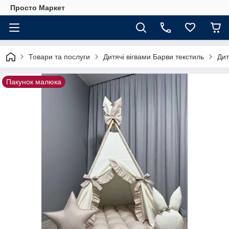
Просто Маркет
Товари та послуги
Дитячі вігвами Барви текстиль
Дит
Пакунок малюка