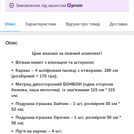
Замовлення під захистом
Опис
Характеристики
Відгуки про товар
Доставка
Опис
Ціни вказані за повний комплект!
Вігвам-намет з віконцем та шторкою;
Каркас – 4 шліфовані палиці з отворами, 180 см
(розбірний + 170 грн);
Матрац двосторонній БОНБОН (одна сторона
бежева, інша молочна) із зав'язками 115 см * 115
см;
Подушка-іграшка Зайчик – 1 шт, розміром 30 см *
52 см;
Подушка-іграшка Зірочка – 1 шт, розміром 50 см *
50
см
;
Пір'я на каркас – 4 шт;