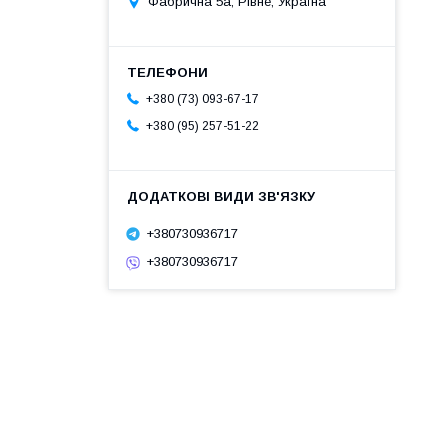
Фабрична 5а, Рівне, Україна
+380 (73) 093-67-17
+380 (95) 257-51-22
+380730936717
+380730936717