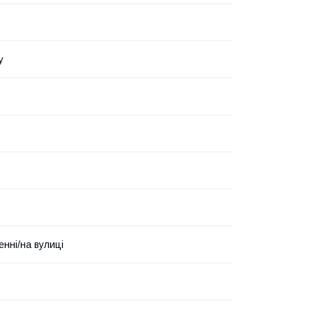
у
енні/на вулиці