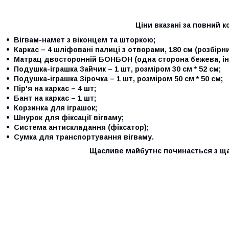
Ціни вказані за повний к
Вігвам-намет з віконцем та шторкою;
Каркас – 4 шліфовані палиці з отворами, 180 см (розбірни
Матрац двосторонній БОНБОН (одна сторона бежева, інша
Подушка-іграшка Зайчик – 1 шт, розміром 30 см * 52 см;
Подушка-іграшка Зірочка – 1 шт, розміром 50 см * 50
см
;
Пір'я на каркас – 4 шт;
Бант на каркас – 1 шт;
Корзинка для іграшок;
Шнурок для фіксації вігваму;
Система антискладання (фіксатор);
Сумка для транспортування вігваму.
Щасливе майбутнє починається з щ