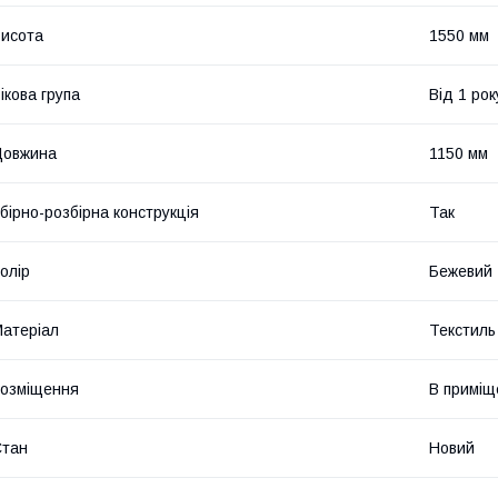
исота
1550 мм
ікова група
Від 1 рок
Довжина
1150 мм
бірно-розбірна конструкція
Так
олір
Бежевий
атеріал
Текстиль
озміщення
В приміщ
Стан
Новий