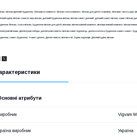
гвам, Вігвам Дитячий будиночок, Вігвами в наявності, Вігвам хатка комплект, Вігвам для дітей з бавовни, Вігвами і аксесуари, ві
тячий курінь вігвам, намети типу вігвам, дитячий будиночок вігвам, вігвам намет дитячий, дитячий намет вігвам, намет вігвам ди
диночок Вігвам, Хатка вігвам, Будиночок вігвам для дітей, вігвами, вігвам повний комплект, вігвами повний комплект, вігвам повний
тячі ігрові вігвами, Дитячі ігрові набори, дитячі ігрові намети, вігвам намет індіанець, дитяча палатка будиночок-намет-намет, б
диночок, намет будиночок, Намет дитяча, Дитячі намети, вігвам еліт, Курінь індіанців, Дитячий курінь вігвам
арактеристики
Основні атрибути
иробник
Vigvam M
раїна виробник
Україна