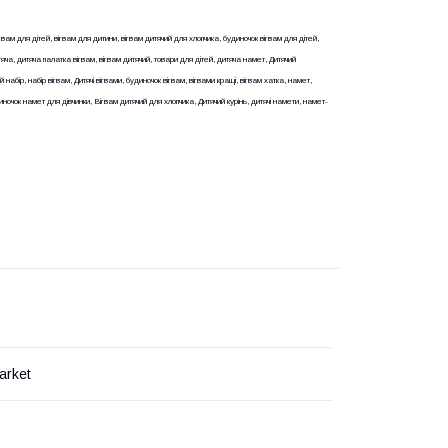
гвам для дітей, вігвам для дитини, вігвам дитячий для хлопчика, будиночок вігвам для дітей,
тяча, дитяча палатка вігвам, вігвам дитячий, товари для дітей, дитяча намет, Дитячий
 набір, набір вігвам, Дитячі вігвами, будиночок вігвам, вігвами кращі, вігвам хатка, намет,
удиночок намет для дівчинки, Вігвам дитячий для хлопчика, Дитячий курінь, дитячі намети, намет-
arket