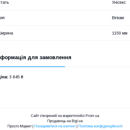
тать
Унісекс
ип
Вігвам
Ширина
1150 мм
нформація для замовлення
іна:
3 845 ₴
Сайт створений на маркетплейсі
Prom.ua
Продавець на Bigl.ua
Просто Маркет |
Поскаржитися на контент
|
Політика конфіденційності