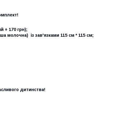
омплект!
й + 170 грн);
 молочна) із зав'язками 115 см * 115 см;
асливого дитинства!