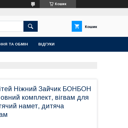
Кошик
Кошик
ННЯ ТА ОБМІН
ВІДГУКИ
дітей Ніжний Зайчик БОНБОН
овний комплект, вігвам для
тячий намет, дитяча
вам