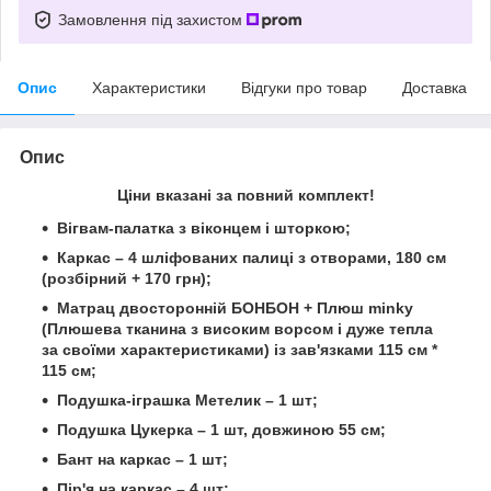
Замовлення під захистом
Опис
Характеристики
Відгуки про товар
Доставка
Опис
Ціни вказані за повний комплект!
Вігвам-палатка з віконцем і шторкою;
Каркас – 4 шліфованих палиці з отворами, 180 см
(розбірний + 170 грн);
Матрац двосторонній БОНБОН + Плюш minky
(Плюшева тканина з високим ворсом і дуже тепла
за своїми характеристиками) із зав'язками 115 см *
115 см;
Подушка-іграшка Метелик – 1 шт;
Подушка Цукерка – 1 шт,
довжиною 55 см;
Бант на каркас – 1 шт;
Пір'я на каркас – 4 шт;