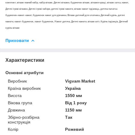
комплект, вігвам повний набір, набір вігвам, Дитячі вігвами, будиночок вігвам, вігвами кращі, вігвам хатка, намет,
Дитячі ігрові вігвами, Дитячі ігрові набори, дитячі ігрові намети, вігвам намет індіанець, дитяча палатка
будиночок-намет-намет, будиночок намет для дівчинки, Вігвам дитячий для хлопчика, Дитячий курінь, дитячі
намети, намет-будиночок, намет будиночок, Намет дитяча, Дитячі намети, вігвам еліт, Курінь індіанців, Дитячий
курінь вігвам
Приховати
Характеристики
Основні атрибути
Виробник
Vigvam Market
Країна виробник
Україна
Висота
1550 мм
Вікова група
Від 1 року
Довжина
1150 мм
Збірно-розбірна
Так
конструкція
Колір
Рожевий