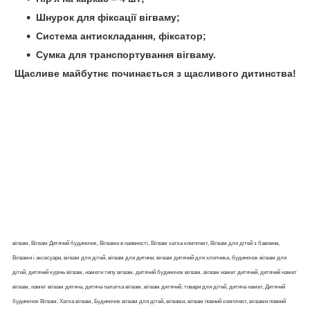
Шнурок для фіксації вігваму;
Система антискладання, фіксатор;
Сумка для транспортування вігваму.
Щасливе майбутнє починається з щасливого дитинства!
вігвам, Вігвам Дитячий будиночок, Вігвами в наявності, Вігвам хатка комплект, Вігвам для дітей з бавовни,
Вігвами і аксесуари, вігвам для дітей, вігвам для дитини, вігвам дитячий для хлопчика, будиночок вігвам для
дітей, дитячий курінь вігвам, намети типу вігвам, дитячий будиночок вігвам, вігвам намет дитячий, дитячий намет
вігвам, намет вігвам дитяча, дитяча палатка вігвам, вігвам дитячий, товари для дітей, дитяча намет, Дитячий
будиночок Вігвам, Хатка вігвам, Будиночок вігвам для дітей, вігвами, вігвам повний комплект, вігвами повний