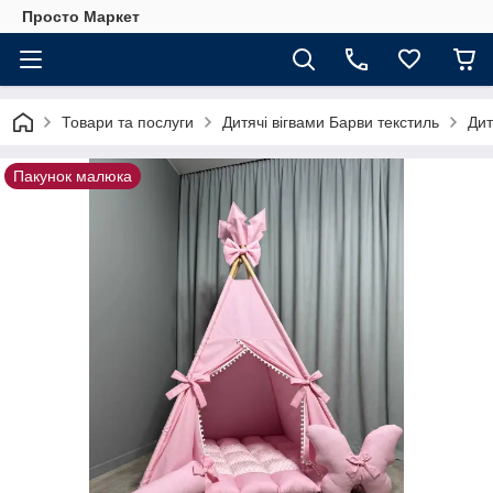
Просто Маркет
Товари та послуги
Дитячі вігвами Барви текстиль
Дит
Пакунок малюка