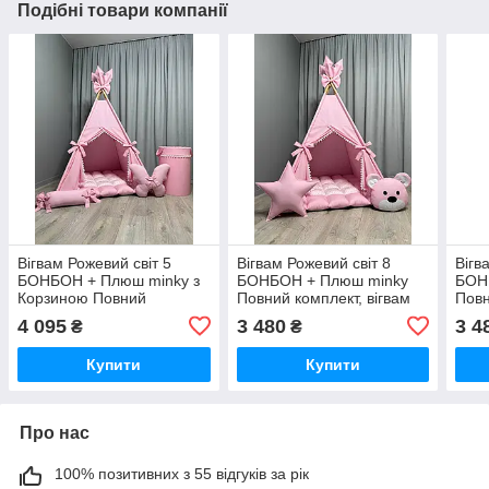
Подібні товари компанії
Вігвам Рожевий світ 5
Вігвам Рожевий світ 8
Вігв
БОНБОН + Плюш minky з
БОНБОН + Плюш minky
БОН
Корзиною Повний
Повний комплект, вігвам
Повн
комплект,вігвам для
для дівчинки, вігвам для
для 
4 095
3 480
3 4
₴
₴
дівчинки, вігвам для дітей,
дітей, дитячий вігвам,
діте
дитяча палатка, вігвам
дитяча палатка
дитя
Купити
Купити
Про нас
100% позитивних з 55 відгуків за рік