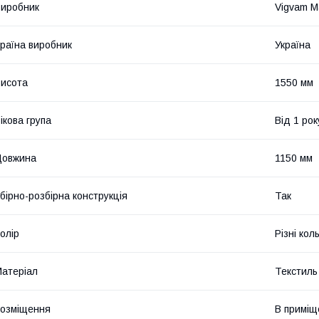
иробник
Vigvam M
раїна виробник
Україна
исота
1550 мм
ікова група
Від 1 рок
Довжина
1150 мм
бірно-розбірна конструкція
Так
олір
Різні кол
атеріал
Текстиль
озміщення
В приміщ