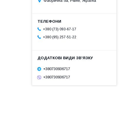
Фабрична 5а, Рівне, Україна
+380 (73) 093-67-17
+380 (95) 257-51-22
+380730936717
+380730936717