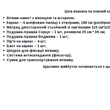
Ціна вказана за повний к
Вігвам-намет з віконцем та шторкою;
Каркас – 4 шліфовані палиці з отворами, 180 см (розбірни
Матрац двосторонній стьобаний із зав'язками 115 см*115
Подушка-іграшка Серце – 1 шт,
розміром 35 см * 38 см;
Подушка-іграшка Ведмежа – 1 шт;
Пір'я на каркас – 4 шт;
Бант на каркас – 1 шт;
Шнурок для фіксації вігваму;
Система антискладання (фіксатор);
Сумка для транспортування вігваму.
Щасливе майбутнє починається з щ