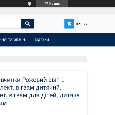
Кошик
Кошик
ННЯ ТА ОБМІН
ВІДГУКИ
івчинки Рожевий світ 1
ект, вігвам дитячий,
т, вігвам для дітей, дитяча
вам