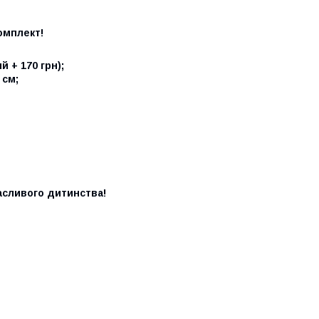
омплект!
й + 170 грн);
 см;
асливого дитинства!