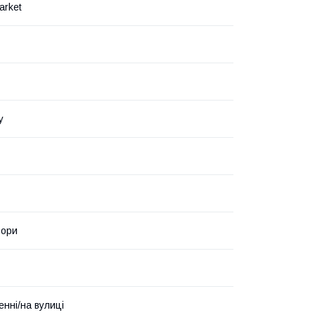
arket
у
ьори
енні/на вулиці