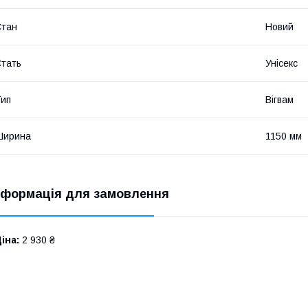
Стан
Новий
тать
Унісекс
ип
Вігвам
Ширина
1150 мм
нформація для замовлення
іна:
2 930 ₴