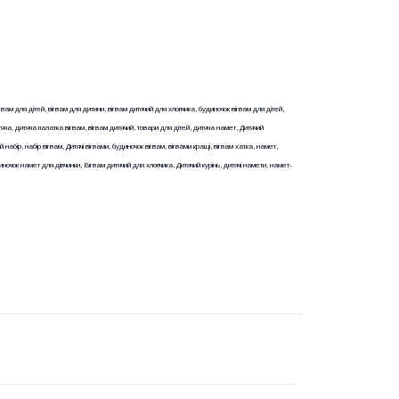
гвам для дітей, вігвам для дитини, вігвам дитячий для хлопчика, будиночок вігвам для дітей,
тяча, дитяча палатка вігвам, вігвам дитячий, товари для дітей, дитяча намет, Дитячий
 набір, набір вігвам, Дитячі вігвами, будиночок вігвам, вігвами кращі, вігвам хатка, намет,
удиночок намет для дівчинки, Вігвам дитячий для хлопчика, Дитячий курінь, дитячі намети, намет-