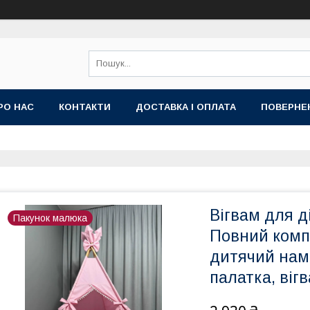
РО НАС
КОНТАКТИ
ДОСТАВКА І ОПЛАТА
ПОВЕРНЕ
Вігвам для д
Пакунок малюка
Повний компл
дитячий наме
палатка, віг