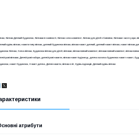
гвам, Вігвам Дитячий будиночок, Вігвами в наявності, Вігвам хатка комплект, Вігвам для дітей з бавовни, Вігвами і аксесуари, ві
тячий курінь вігвам, намети типу вігвам, дитячий будиночок вігвам, вігвам намет дитячий, дитячий намет вігвам, намет вігвам ди
диночок Вігвам, Хатка вігвам, Будиночок вігвам для дітей, вігвами, вігвам повний комплект, вігвами повний комплект, вігвам повний
тячі ігрові вігвами, Дитячі ігрові набори, дитячі ігрові намети, вігвам намет індіанець, дитяча палатка будиночок-намет-намет, б
диночок, намет будиночок, Намет дитяча, Дитячі намети, вігвам еліт, Курінь індіанців, Дитячий курінь вігвам
арактеристики
Основні атрибути