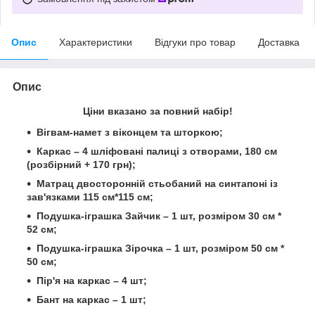
Опис
Характеристики
Відгуки про товар
Доставка
Опис
Ціни вказано за повний набір!
Вігвам-намет з віконцем та шторкою;
Каркас – 4 шліфовані палиці з отворами, 180 см
(розбірний + 170 грн);
Матрац двосторонній стьобаний на синтапоні із
зав'язками
115 см*115 см;
Подушка-іграшка Зайчик – 1 шт, розміром 30 см *
52 см;
Подушка-іграшка Зірочка – 1 шт, розміром 50 см *
50
см
;
Пір'я на каркас – 4 шт;
Бант на каркас – 1 шт;