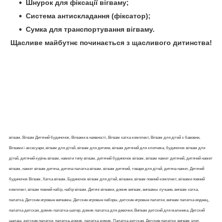
Шнурок для фіксації вігваму;
Система антискладання (фіксатор);
Сумка для транспортування вігваму.
Щасливе майбутнє починається з щасливого дитинства!
вігвам, Вігвам Дитячий будиночок, Вігвами в наявності, Вігвам хатка комплект, Вігвам для дітей з бавовни,
Вігвами і аксесуари, вігвам для дітей, вігвам для дитини, вігвам дитячий для хлопчика, будиночок вігвам для
дітей, дитячий курінь вігвам, намети типу вігвам, дитячий будиночок вігвам, вігвам намет дитячий, дитячий намет
вігвам, намет вігвам дитяча, дитяча палатка вігвам, вігвам дитячий, товари для дітей, дитяча намет, Дитячий
будиночок Вігвам, Хатка вігвам, Будиночок вігвам для дітей, вігвами, вігвам повний комплект, вігвами повний
комплект, вігвам повний набір, набір вігвам, Дитячі вігвами, домик вигвам, вигвамы лучшие, вигвам хатка,
палатка, Детские игровые вигвамы, Детские игровые наборы, детские игровые палатки, вигвам палатка индеец,
палатка детская, домик-палатка-шатер, домик палатка для девочки, Вигвам детский для мальчика, Детский
шалаш, детские палатки, палатка-домик, палатка домик, Палатка детская, Детские палатки, вигвам элит,