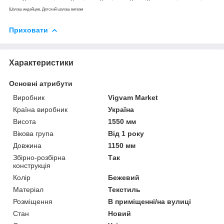
Шалаш индейцев, Детский шалаш вигвам
Приховати
Характеристики
Основні атрибути
Виробник
Vigvam Market
Країна виробник
Україна
Висота
1550 мм
Вікова група
Від 1 року
Довжина
1150 мм
Збірно-розбірна
Так
конструкція
Колір
Бежевий
Матеріал
Текстиль
Розміщення
В приміщенні/на вулиці
Стан
Новий