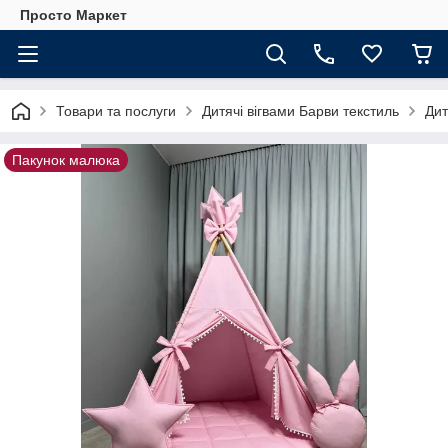
Просто Маркет
Товари та послуги
Дитячі вігвами Барви текстиль
Дит
Пакунок малюка