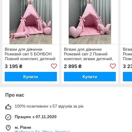
Вігвам для дівчинки
Вігвам для дівчинки
Вігв
Рожевий світ 5 БОНБОН
Рожевий світ 2 Повний
Роже
Повний комплект, дитячий
комплект, вігвам дитячий,
Повн
вігвам, дитячий намет,
вігвам для дітей, дитяча
дитя
3 195
2 895
3 2
₴
₴
вігвам для дітей, дитяча
палатка, дитячий намет,
дитя
палатка
вігвам
нам
Купити
Купити
Про нас
100% позитивних з 57 відгуків за рік
Працює з 07.11.2020
м. Рівне
Фабрична 5а, Рівне, Україна