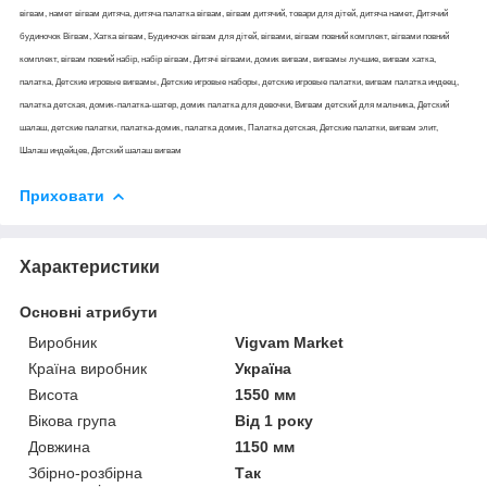
вігвам, намет вігвам дитяча, дитяча палатка вігвам, вігвам дитячий, товари для дітей, дитяча намет, Дитячий
будиночок Вігвам, Хатка вігвам, Будиночок вігвам для дітей, вігвами, вігвам повний комплект, вігвами повний
комплект, вігвам повний набір, набір вігвам, Дитячі вігвами, домик вигвам, вигвамы лучшие, вигвам хатка,
палатка, Детские игровые вигвамы, Детские игровые наборы, детские игровые палатки, вигвам палатка индеец,
палатка детская, домик-палатка-шатер, домик палатка для девочки, Вигвам детский для мальчика, Детский
шалаш, детские палатки, палатка-домик, палатка домик, Палатка детская, Детские палатки, вигвам элит,
Шалаш индейцев, Детский шалаш вигвам
Приховати
Характеристики
Основні атрибути
Виробник
Vigvam Market
Країна виробник
Україна
Висота
1550 мм
Вікова група
Від 1 року
Довжина
1150 мм
Збірно-розбірна
Так