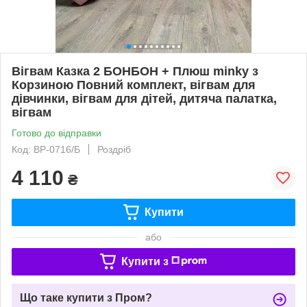
Вігвам Казка 2 БОНБОН + Плюш minky з
Корзиною Повний комплект, вігвам для
дівчинки, вігвам для дітей, дитяча палатка,
вігвам
Готово до відправки
Код: ВР-0716/Б
Роздріб
4 110
₴
Купити
або
Купити з
Що таке купити з Пром?