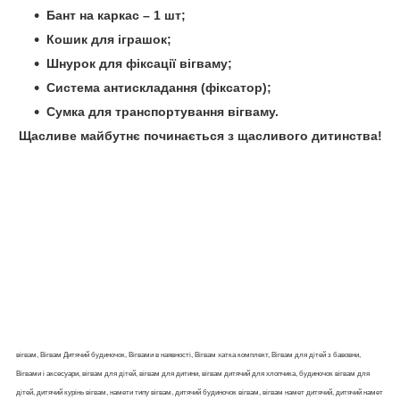
Бант на каркас – 1 шт;
Кошик для іграшок;
Шнурок для фіксації вігваму;
Система антискладання (фіксатор);
Сумка для транспортування вігваму.
Щасливе майбутнє починається з щасливого дитинства!
вігвам, Вігвам Дитячий будиночок, Вігвами в наявності, Вігвам хатка комплект, Вігвам для дітей з бавовни,
Вігвами і аксесуари, вігвам для дітей, вігвам для дитини, вігвам дитячий для хлопчика, будиночок вігвам для
дітей, дитячий курінь вігвам, намети типу вігвам, дитячий будиночок вігвам, вігвам намет дитячий, дитячий намет