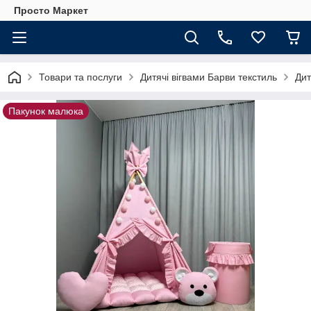
Просто Маркет
Товари та послуги
Дитячі вігвами Барви текстиль
Дит
Пакунок малюка