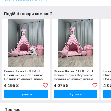
Подібні товари компанії
Вігвам Казка БОНБОН +
Вігвам Казка 7 БОНБОН +
Вігв
Плюш minky з Корзиною
Плюш minky з Корзиною
Плюш
Повний комплект, вігвам
Повний комплект, вігвам
Повн
для дівчинки, вігвам для
для дівчинки, вігвам для
для 
4 195
4 075
4 0
₴
₴
дітей, дитяча палатка,
дітей, дитяча палатка,
діте
вігвам
вігвам
вігв
Купити
Купити
Про нас