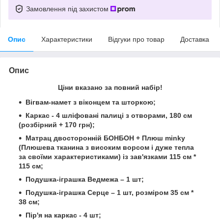
Замовлення під захистом
Опис
Характеристики
Відгуки про товар
Доставка
Опис
Ціни вказано за повний набір!
Вігвам-намет з віконцем та шторкою;
Каркас - 4 шліфовані палиці з отворами, 180 см
(розбірний + 170 грн);
Матрац двосторонній БОНБОН + Плюш minky
(Плюшева тканина з високим ворсом і дуже тепла
за своїми характеристиками) із зав'язками 115 см *
115 см;
Подушка-іграшка Ведмежа – 1 шт;
Подушка-іграшка Серце – 1 шт,
розміром 35 см *
38 см;
Пір'я на каркас - 4 шт;