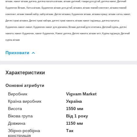
вігвам, намет вігвам дитяча, дитяча палатка вігвам, вігвам дитячий, товари для дітей, дитяча намет, Дитячий
будиночок Вігвам, Хатка вігвам, Будиночок вігвам для дітей, вігвами, вігвам повний комплект, вігвами повний
комплект, вігвам повний набір, набір вігвам, Дитячі вігвами, будиночок вігвам, вігвами кращі, вігвам хатка, намет,
Дитячі ігрові вігвами, Дитячі ігрові набори, дитячі ігрові намети, вігвам намет індіанець, дитяча палатка
будиночок-намет-намет, будиночок намет для дівчинки, Вігвам дитячий для хлопчика, Дитячий курінь, дитячі
намети, намет-будиночок, намет будиночок, Намет дитяча, Дитячі намети, вігвам еліт, Курінь індіанців, Дитячий
курінь вігвам
Приховати
Характеристики
Основні атрибути
Виробник
Vigvam Market
Країна виробник
Україна
Висота
1550 мм
Вікова група
Від 1 року
Довжина
1150 мм
Збірно-розбірна
Так
конструкція