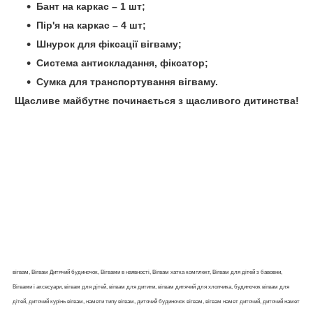
Бант на каркас – 1 шт;
Пір'я на каркас – 4 шт;
Шнурок для фіксації вігваму;
Система антискладання, фіксатор;
Сумка для транспортування вігваму.
Щасливе майбутнє починається з щасливого дитинства!
вігвам, Вігвам Дитячий будиночок, Вігвами в наявності, Вігвам хатка комплект, Вігвам для дітей з бавовни,
Вігвами і аксесуари, вігвам для дітей, вігвам для дитини, вігвам дитячий для хлопчика, будиночок вігвам для
дітей, дитячий курінь вігвам, намети типу вігвам, дитячий будиночок вігвам, вігвам намет дитячий, дитячий намет