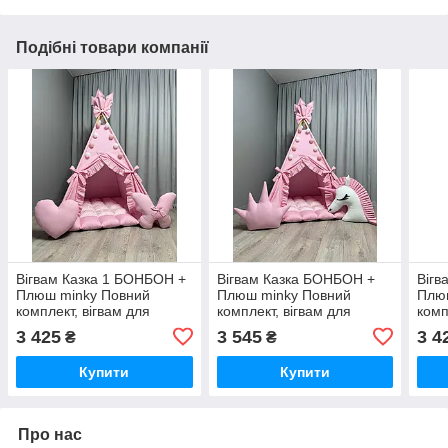
Подібні товари компанії
Вігвам Казка 1 БОНБОН +
Вігвам Казка БОНБОН +
Вігв
Плюш minky Повний
Плюш minky Повний
Плю
комплект, вігвам для
комплект, вігвам для
комп
дівчинки, вігвам для дітей,
дівчинки, вігвам для дітей,
дівч
3 425
3 545
3 4
₴
₴
дитячий вігвам, дитяча
дитячий вігвам, дитяча
дитя
палатка, вігвам
палатка, вігвам
пала
Купити
Купити
Про нас