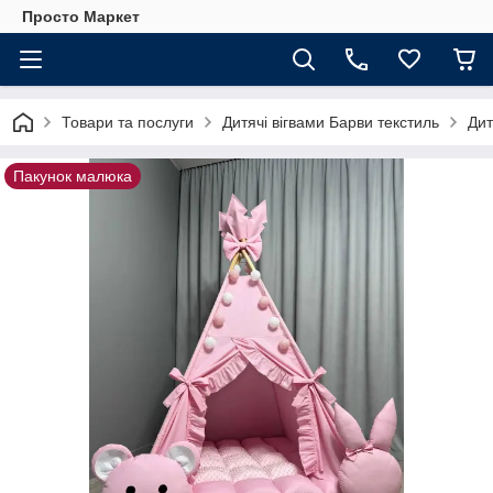
Просто Маркет
Товари та послуги
Дитячі вігвами Барви текстиль
Дит
Пакунок малюка