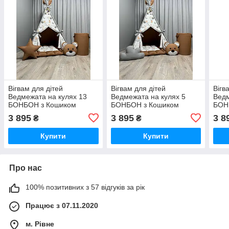
Вігвам для дітей
Вігвам для дітей
Вігв
Ведмежата на кулях 13
Ведмежата на кулях 5
Ведм
БОНБОН з Кошиком
БОНБОН з Кошиком
БОН
Повний комплект, вігвам
Повний комплект, вігвам
Повн
3 895
3 895
3 8
₴
₴
для хлопчика, дитяча
для хлопчика, дитяча
для 
палатка, вігвам для
палатка, вігвам для
пала
Купити
Купити
дівчинки
дівчинки
дівч
Про нас
100% позитивних з 57 відгуків за рік
Працює з 07.11.2020
м. Рівне