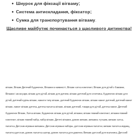
Шнурок для фіксації вігваму;
Система антискладання, фіксатор;
Сумка для транспортування вігваму
.
Щасливе майбутнє починається з щасливого дитинства!
вігвам, Вігвам Дитячий будиночок, Вігвами в наявності, Вігвам хатка комплект, Вігвам для дітей з бавовни,
Вігвами і аксесуари, вігвам для дітей, вігвам для дитини, вігвам дитячий для хлопчика, будиночок вігвам для
дітей, дитячий курінь вігвам, намети типу вігвам, дитячий будиночок вігвам, вігвам намет дитячий, дитячий намет
вігвам, намет вігвам дитяча, дитяча палатка вігвам, вігвам дитячий, товари для дітей, дитяча намет, Дитячий
будиночок Вігвам, Хатка вігвам, Будиночок вігвам для дітей, вігвами, вігвам повний комплект, вігвами повний
комплект, вігвам повний набір, набір вігвам, Дитячі вігвами, домик вигвам, вигвамы лучшие, вигвам хатка,
палатка, Детские игровые вигвамы, Детские игровые наборы, детские игровые палатки, вигвам палатка индеец,
палатка детская, домик-палатка-шатер, домик палатка для девочки, Вигвам детский для мальчика, Детский