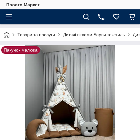
Просто Маркет
Товари та послуги
Дитячі вігвами Барви текстиль
Дит
Пакунок малюка