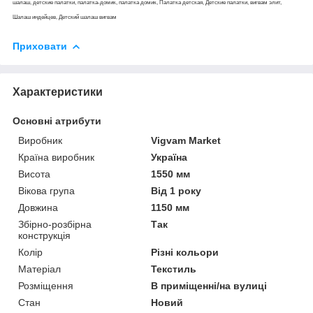
шалаш, детские палатки, палатка-домик, палатка домик, Палатка детская, Детские палатки, вигвам элит,
Шалаш индейцев, Детский шалаш вигвам
Приховати
Характеристики
Основні атрибути
Виробник
Vigvam Market
Країна виробник
Україна
Висота
1550 мм
Вікова група
Від 1 року
Довжина
1150 мм
Збірно-розбірна
Так
конструкція
Колір
Різні кольори
Матеріал
Текстиль
Розміщення
В приміщенні/на вулиці
Стан
Новий