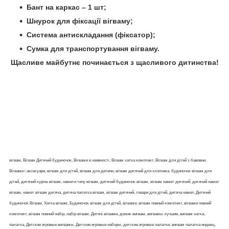
Бант на каркас – 1 шт;
Шнурок для фіксації вігваму;
Система антискладання (фіксатор);
Сумка для транспортування вігваму.
Щасливе майбутнє починається з щасливого дитинства!
вігвам, Вігвам Дитячий будиночок, Вігвами в наявності, Вігвам хатка комплект, Вігвам для дітей з бавовни,
Вігвами і аксесуари, вігвам для дітей, вігвам для дитини, вігвам дитячий для хлопчика, будиночок вігвам для
дітей, дитячий курінь вігвам, намети типу вігвам, дитячий будиночок вігвам, вігвам намет дитячий, дитячий намет
вігвам, намет вігвам дитяча, дитяча палатка вігвам, вігвам дитячий, товари для дітей, дитяча намет, Дитячий
будиночок Вігвам, Хатка вігвам, Будиночок вігвам для дітей, вігвами, вігвам повний комплект, вігвами повний
комплект, вігвам повний набір, набір вігвам, Дитячі вігвами, домик вигвам, вигвамы лучшие, вигвам хатка,
палатка, Детские игровые вигвамы, Детские игровые наборы, детские игровые палатки, вигвам палатка индеец,