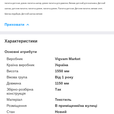
палатка детская, домик-палатка-шатер, домик палатка для девочки, Вигвам детский для мальчика, Детский
шалаш, детские палатки, палатка-домик, палатка домик, Палатка детская, Детские палатки, вигвам элит,
Шалаш индейцев, Детский шалаш вигвам
Приховати
Характеристики
Основні атрибути
Виробник
Vigvam Market
Країна виробник
Україна
Висота
1550 мм
Вікова група
Від 1 року
Довжина
1150 мм
Збірно-розбірна
Так
конструкція
Матеріал
Текстиль
Розміщення
В приміщенні/на вулиці
Стан
Новий