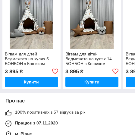
Вігвам для дітей
Вігвам для дітей
Вігв
Ведмежата на кулях 5
Ведмежата на кулях 14
Ведм
БОНБОН з Кошиком
БОНБОН з Кошиком
БОН
Повний комплект, вігвам
Повний комплект, вігвам
Повн
3 895
3 895
3 8
₴
₴
для хлопчика, дитяча
для хлопчика, дитяча
для 
палатка, вігвам для
палатка, вігвам для
пала
Купити
Купити
дівчинки
дівчинки
дівч
Про нас
100% позитивних з 57 відгуків за рік
Працює з 07.11.2020
м. Рівне