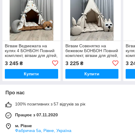
Вігвам Ведмежата на
Вігвам Совенятко на
Вігв
кулях 4 БОНБОН Повний
бежевом БОНБОН Повний
кул
комплект, вігвам для дітей,
комплект, вігвам для дітей,
комп
вігвам для хлопчика,
дитячий вігвам, вігвам для
вігв
3 245
3 225
3 2
₴
₴
вігвам для дівчинки,
дівчинки, вігвам для
вігв
дитяча палатка
хлопчика
дитя
Купити
Купити
Про нас
100% позитивних з 57 відгуків за рік
Працює з 07.11.2020
м. Рівне
Фабрична 5а, Рівне, Україна