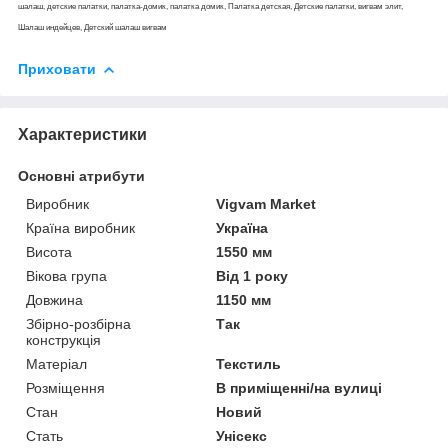
шалаш, детские палатки, палатка-домик, палатка домик, Палатка детская, Детские палатки, вигвам элит,
Шалаш индейцев, Детский шалаш вигвам
Приховати
Характеристики
Основні атрибути
Виробник
Vigvam Market
Країна виробник
Україна
Висота
1550 мм
Вікова група
Від 1 року
Довжина
1150 мм
Збірно-розбірна
Так
конструкція
Матеріал
Текстиль
Розміщення
В приміщенні/на вулиці
Стан
Новий
Стать
Унісекс