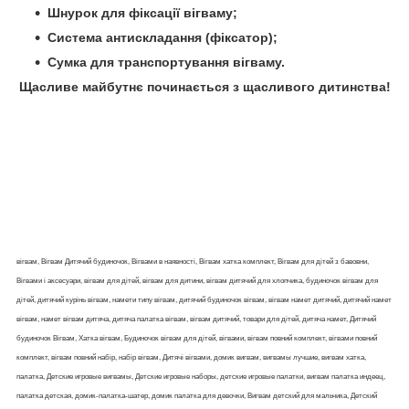
Шнурок для фіксації вігваму;
Система антискладання (фіксатор);
Сумка для транспортування вігваму.
Щасливе майбутнє починається з щасливого дитинства!
вігвам, Вігвам Дитячий будиночок, Вігвами в наявності, Вігвам хатка комплект, Вігвам для дітей з бавовни,
Вігвами і аксесуари, вігвам для дітей, вігвам для дитини, вігвам дитячий для хлопчика, будиночок вігвам для
дітей, дитячий курінь вігвам, намети типу вігвам, дитячий будиночок вігвам, вігвам намет дитячий, дитячий намет
вігвам, намет вігвам дитяча, дитяча палатка вігвам, вігвам дитячий, товари для дітей, дитяча намет, Дитячий
будиночок Вігвам, Хатка вігвам, Будиночок вігвам для дітей, вігвами, вігвам повний комплект, вігвами повний
комплект, вігвам повний набір, набір вігвам, Дитячі вігвами, домик вигвам, вигвамы лучшие, вигвам хатка,
палатка, Детские игровые вигвамы, Детские игровые наборы, детские игровые палатки, вигвам палатка индеец,
палатка детская, домик-палатка-шатер, домик палатка для девочки, Вигвам детский для мальчика, Детский