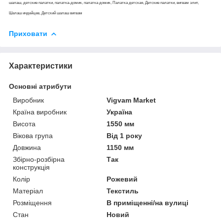
шалаш, детские палатки, палатка-домик, палатка домик, Палатка детская, Детские палатки, вигвам элит,
Шалаш индейцев, Детский шалаш вигвам
Приховати
Характеристики
Основні атрибути
Виробник
Vigvam Market
Країна виробник
Україна
Висота
1550 мм
Вікова група
Від 1 року
Довжина
1150 мм
Збірно-розбірна
Так
конструкція
Колір
Рожевий
Матеріал
Текстиль
Розміщення
В приміщенні/на вулиці
Стан
Новий