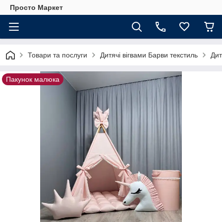
Просто Маркет
Товари та послуги
Дитячі вігвами Барви текстиль
Дит
Пакунок малюка