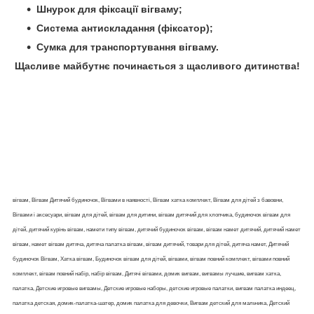
Шнурок для фіксації вігваму;
Система антискладання (фіксатор);
Сумка для транспортування вігваму.
Щасливе майбутнє починається з щасливого дитинства!
вігвам, Вігвам Дитячий будиночок, Вігвами в наявності, Вігвам хатка комплект, Вігвам для дітей з бавовни,
Вігвами і аксесуари, вігвам для дітей, вігвам для дитини, вігвам дитячий для хлопчика, будиночок вігвам для
дітей, дитячий курінь вігвам, намети типу вігвам, дитячий будиночок вігвам, вігвам намет дитячий, дитячий намет
вігвам, намет вігвам дитяча, дитяча палатка вігвам, вігвам дитячий, товари для дітей, дитяча намет, Дитячий
будиночок Вігвам, Хатка вігвам, Будиночок вігвам для дітей, вігвами, вігвам повний комплект, вігвами повний
комплект, вігвам повний набір, набір вігвам, Дитячі вігвами, домик вигвам, вигвамы лучшие, вигвам хатка,
палатка, Детские игровые вигвамы, Детские игровые наборы, детские игровые палатки, вигвам палатка индеец,
палатка детская, домик-палатка-шатер, домик палатка для девочки, Вигвам детский для мальчика, Детский