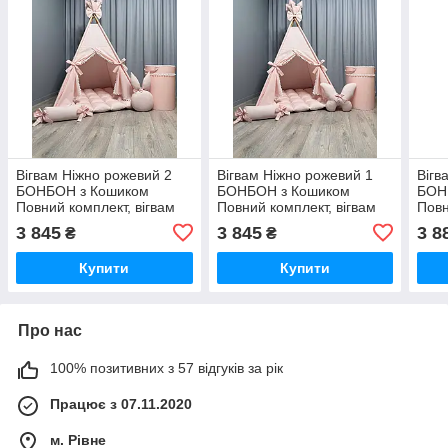
Вігвам Ніжно рожевий 2
Вігвам Ніжно рожевий 1
Вігв
БОНБОН з Кошиком
БОНБОН з Кошиком
БОН
Повний комплект, вігвам
Повний комплект, вігвам
Повн
дитячий, вігвам для
дитячий, вігвам для
дитя
3 845
3 845
3 8
₴
₴
дівчинки, вігвам для дітей,
дівчинки, вігвам для дітей,
дівч
дитяча палатка
дитяча палатка
дитя
Купити
Купити
Про нас
100% позитивних з 57 відгуків за рік
Працює з 07.11.2020
м. Рівне