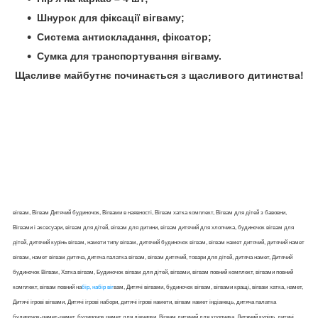
Шнурок для фіксації вігваму;
Система антискладання, фіксатор;
Сумка для транспортування вігваму.
Щасливе майбутнє починається з щасливого дитинства!
вігвам, Вігвам Дитячий будиночок, Вігвами в наявності, Вігвам хатка комплект, Вігвам для дітей з бавовни,
Вігвами і аксесуари, вігвам для дітей, вігвам для дитини, вігвам дитячий для хлопчика, будиночок вігвам для
дітей, дитячий курінь вігвам, намети типу вігвам, дитячий будиночок вігвам, вігвам намет дитячий, дитячий намет
вігвам, намет вігвам дитяча, дитяча палатка вігвам, вігвам дитячий, товари для дітей, дитяча намет, Дитячий
будиночок Вігвам, Хатка вігвам, Будиночок вігвам для дітей, вігвами, вігвам повний комплект, вігвами повний
комплект, вігвам повний на
бір, набір віг
вам, Дитячі вігвами, будиночок вігвам, вігвами кращі, вігвам хатка, намет,
Дитячі ігрові вігвами, Дитячі ігрові набори, дитячі ігрові намети, вігвам намет індіанець, дитяча палатка
будиночок-намет-намет, будиночок намет для дівчинки, Вігвам дитячий для хлопчика, Дитячий курінь, дитячі