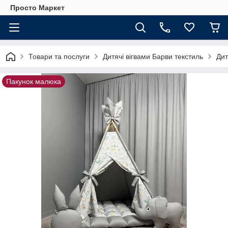
Просто Маркет
Товари та послуги
Дитячі вігвами Барви текстиль
Дит
Пакунок малюка