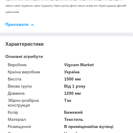
намети, намет-будиночок, намет будиночок, Намет дитяча, Дитячі намети, вігвам еліт, Курінь індіанців, Дитячий
курінь вігвам
Приховати
Характеристики
Основні атрибути
Виробник
Vigvam Market
Країна виробник
Україна
Висота
1500 мм
Вікова група
Від 1 року
Довжина
1200 мм
Збірно-розбірна
Так
конструкція
Колір
Бежевий
Матеріал
Текстиль
Розміщення
В приміщенні/на вулиці