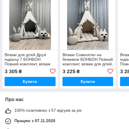
Вігвам для дітей Друзі
Вігвам Совенятко на
Вігв
індіанці 7 БОНБОН
бежевом БОНБОН Повний
інді
Повний комплект, вігвам
комплект, вігвам для дітей,
Повн
для хлопчика, дитячий
дитячий вігвам, вігвам для
для 
3 305
3 225
3 2
₴
₴
вігвам, вігвам для
дівчинки, вігвам для
вігв
дівчинки, дитячий намет
хлопчика
дівч
Купити
Купити
Про нас
100% позитивних з 57 відгуків за рік
Працює з 07.11.2020