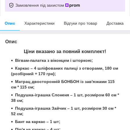
Замовлення під захистом
Опис
Характеристики
Відгуки про товар
Доставка
Опис
Ціни вказано за повний комплект!
Вігвам-палатка з віконцем і шторкою;
Каркас – 4 шліфованих палиці з отворами, 180 см
(розбірний + 170 грн);
Матрац двосторонній БОНБОН із зав'язками 115
см * 115 см;
Подушка-іграшка Слоненя – 1 шт, розміром 60 см *
38 см;
Подушка-іграшка Зайчик – 1 шт, розміром 30 см *
52 см;
Бант на каркас – 1 шт;
Пір'я на каркас – 4 шт;