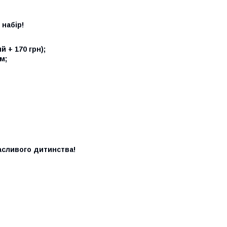
 набір!
й + 170 грн);
м;
асливого дитинства!