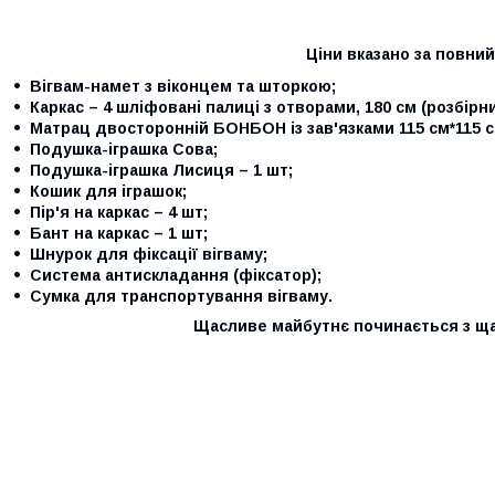
Ціни вказано за повний
Вігвам-намет з віконцем та шторкою;
Каркас – 4 шліфовані палиці з отворами, 180 см (розбірни
Матрац двосторонній БОНБОН із зав'язками 115 см*115 с
Подушка-іграшка Сова;
Подушка-іграшка Лисиця – 1 шт;
Кошик для іграшок;
Пір'я на каркас – 4 шт;
Бант на каркас – 1 шт;
Шнурок для фіксації вігваму;
Система антискладання (фіксатор);
Сумка для транспортування вігваму.
Щасливе майбутнє починається з щ