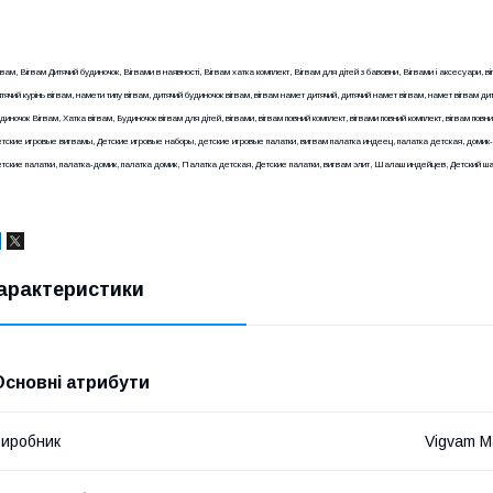
гвам, Вігвам Дитячий будиночок, Вігвами в наявності, Вігвам хатка комплект, Вігвам для дітей з бавовни, Вігвами і аксесуари, ві
тячий курінь вігвам, намети типу вігвам, дитячий будиночок вігвам, вігвам намет дитячий, дитячий намет вігвам, намет вігвам ди
диночок Вігвам, Хатка вігвам, Будиночок вігвам для дітей, вігвами, вігвам повний комплект, вігвами повний комплект, вігвам повн
тские игровые вигвамы, Детские игровые наборы, детские игровые палатки, вигвам палатка индеец, палатка детская, домик
тские палатки, палатка-домик, палатка домик, Палатка детская, Детские палатки, вигвам элит, Шалаш индейцев, Детский ш
арактеристики
Основні атрибути
иробник
Vigvam M