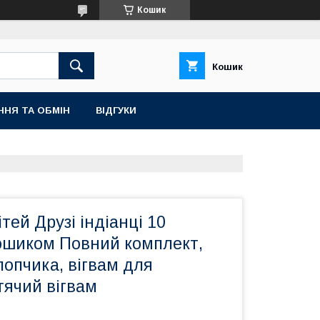
Кошик
Кошик
ННЯ ТА ОБМІН
ВІДГУКИ
тей Друзі індіанці 10
шиком Повний комплект,
лопчика, вігвам для
тячий вігвам