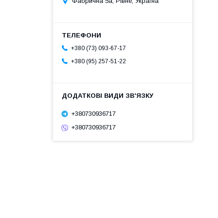
Фабрична 5а, Рівне, Україна
+380 (73) 093-67-17
+380 (95) 257-51-22
+380730936717
+380730936717