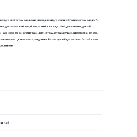
гвам для дітей, вігвам для дитини, вігвам дитячий для хлопчика, будиночок вігвам для дітей,
тяча, дитяча палатка вігвам, вігвам дитячий, товари для дітей, дитяча намет, Дитячий
ий набір, набір вігвам, Дитячі вігвами, домик вигвам, вигвамы лучшие, вигвам хатка, палатка,
-палатка-шатер, домик палатка для девочки, Вигвам детский для мальчика, Детский шалаш,
алаш вигвам
arket