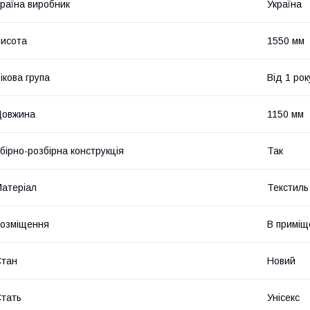
раїна виробник
Україна
исота
1550 мм
ікова група
Від 1 рок
Довжина
1150 мм
бірно-розбірна конструкція
Так
атеріал
Текстиль
озміщення
В приміщ
Стан
Новий
тать
Унісекс