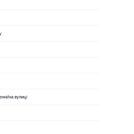
у
енні/на вулиці