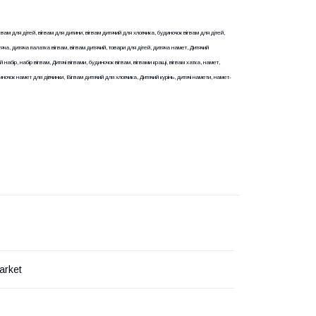
гвам для дітей, вігвам для дитини, вігвам дитячий для хлопчика, будиночок вігвам для дітей,
тяча, дитяча палатка вігвам, вігвам дитячий, товари для дітей, дитяча намет, Дитячий
 набір, набір вігвам, Дитячі вігвами, будиночок вігвам, вігвами кращі, вігвам хатка, намет,
удиночок намет для дівчинки, Вігвам дитячий для хлопчика, Дитячий курінь, дитячі намети, намет-
arket