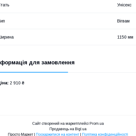
тать
Унісекс
ип
Вігвам
Ширина
1150 мм
нформація для замовлення
іна:
2 910 ₴
Сайт створений на маркетплейсі
Prom.ua
Продавець на Bigl.ua
Просто Маркет |
Поскаржитися на контент
|
Політика конфіденційності