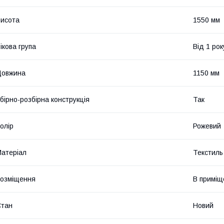
исота
1550 мм
ікова група
Від 1 рок
Довжина
1150 мм
бірно-розбірна конструкція
Так
олір
Рожевий
атеріал
Текстиль
озміщення
В приміщ
Стан
Новий