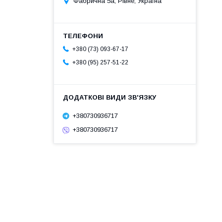
Фабрична 5а, Рівне, Україна
+380 (73) 093-67-17
+380 (95) 257-51-22
+380730936717
+380730936717