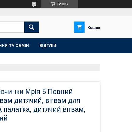
Кошик
Кошик
ННЯ ТА ОБМІН
ВІДГУКИ
івчинки Мрія 5 Повний
гвам дитячий, вігвам для
а палатка, дитячий вігвам,
чий