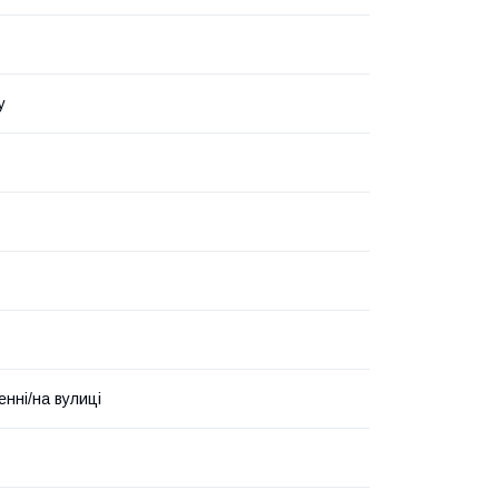
у
енні/на вулиці