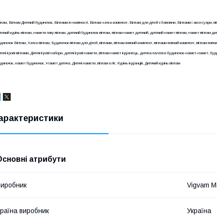
гвам, Вігвам Дитячий будиночок, Вігвами в наявності, Вігвам хатка комплект, Вігвам для дітей з бавовни, Вігвами і аксесуари, ві
тячий курінь вігвам, намети типу вігвам, дитячий будиночок вігвам, вігвам намет дитячий, дитячий намет вігвам, намет вігвам ди
диночок Вігвам, Хатка вігвам, Будиночок вігвам для дітей, вігвами, вігвам повний комплект, вігвами повний комплект, вігвам повний
тячі ігрові вігвами, Дитячі ігрові набори, дитячі ігрові намети, вігвам намет індіанець, дитяча палатка будиночок-намет-намет, б
диночок, намет будиночок, Намет дитяча, Дитячі намети, вігвам еліт, Курінь індіанців, Дитячий курінь вігвам
арактеристики
Основні атрибути
иробник
Vigvam M
раїна виробник
Україна