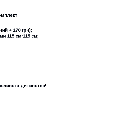
омплект!
ий + 170 грн);
ами
115 см*115 см;
асливого дитинства!