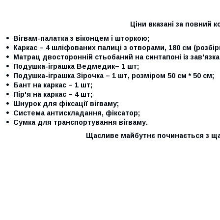
Ціни вказані за повний к
Вігвам-палатка з віконцем і шторкою;
Каркас – 4 шліфованих палиці з отворами, 180 см (розбірн
Матрац двосторонній стьобаний на синтапоні із зав'язк
Подушка-іграшка Ведмедик– 1 шт;
Подушка-іграшка Зірочка – 1 шт, розміром 50 см * 50
см
;
Бант на каркас – 1 шт;
Пір'я на каркас – 4 шт;
Шнурок для фіксації вігваму;
Система антискладання, фіксатор;
Сумка для транспортування вігваму.
Щасливе майбутнє починається з щ