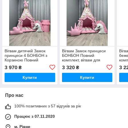
Вігвам дитячий Замок
Вігвам Замок принцеси
Вігв
принцеси 4 БОНБОН з
БОНБОН Повний
беж
Корзиною Повний
комплект, вігвам для
комп
комплект, вігвам для
дівчинки, вігвам для дітей,
дитя
3 970
3 320
3 2
₴
₴
дівчинки, вігвам для дітей,
дитячий вігвам, дитяча
дівч
дитячий вігвам, вігвам
палатка, вігвам
хлоп
Купити
Купити
Про нас
100% позитивних з 57 відгуків за рік
Працює з 07.11.2020
м. Рівне