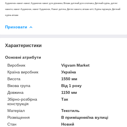
будиночок-намет-намет, будиночок намет для дівчинки, Вігвам дитячий для хлопчика, Дитячий курінь, дитячі
намети, намет-будиночок, намет будиночок, Намет дитяча, Дитячі намети, вігвам еліт, Курінь індіанців, Дитячий
курінь вігвам
Приховати
Характеристики
Основні атрибути
Виробник
Vigvam Market
Країна виробник
Україна
Висота
1550 мм
Вікова група
Від 1 року
Довжина
1150 мм
Збірно-розбірна
Так
конструкція
Матеріал
Текстиль
Розміщення
В приміщенні/на вулиці
Стан
Новий