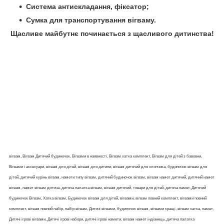
Система антискладання, фіксатор;
Сумка для транспортування вігваму.
Щасливе майбутнє починається з щасливого дитинства!
вігвам, Вігвам Дитячий будиночок, Вігвами в наявності, Вігвам хатка комплект, Вігвам для дітей з бавовни,
Вігвами і аксесуари, вігвам для дітей, вігвам для дитини, вігвам дитячий для хлопчика, будиночок вігвам для
дітей, дитячий курінь вігвам, намети типу вігвам, дитячий будиночок вігвам, вігвам намет дитячий, дитячий намет
вігвам, намет вігвам дитяча, дитяча палатка вігвам, вігвам дитячий, товари для дітей, дитяча намет, Дитячий
будиночок Вігвам, Хатка вігвам, Будиночок вігвам для дітей, вігвами, вігвам повний комплект, вігвами повний
комплект, вігвам повний набір, набір вігвам, Дитячі вігвами, будиночок вігвам, вігвами кращі, вігвам хатка, намет,
Дитячі ігрові вігвами, Дитячі ігрові набори, дитячі ігрові намети, вігвам намет індіанець, дитяча палатка