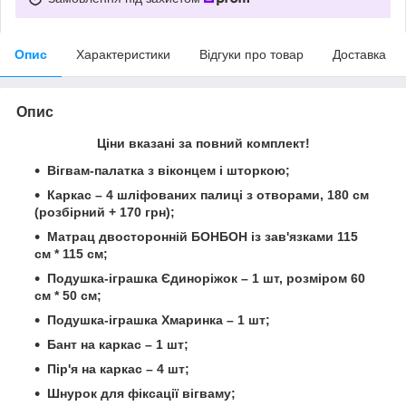
Опис
Характеристики
Відгуки про товар
Доставка
Опис
Ціни вказані за повний комплект!
Вігвам-палатка з віконцем і шторкою;
Каркас – 4 шліфованих палиці з отворами, 180 см
(розбірний + 170 грн);
Матрац двосторонній БОНБОН із зав'язками 115
см * 115 см;
Подушка-іграшка Єдиноріжок – 1 шт, розміром 60
см * 50 см;
Подушка-іграшка Хмаринка – 1 шт
;
Бант на каркас – 1 шт;
Пір'я на каркас – 4 шт;
Шнурок для фіксації вігваму;