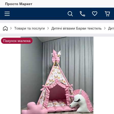
Просто Маркет
Товари та послуги
Дитячі вігвами Барви текстиль
Дит
Пакунок малюка