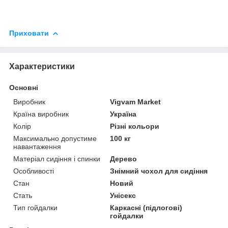
Приховати
Характеристики
Основні
Виробник
Vigvam Market
Країна виробник
Україна
Колір
Різні кольори
Максимально допустиме
100 кг
навантаження
Матеріал сидіння і спинки
Дерево
Особливості
Знімний чохол для сидіння
Стан
Новий
Стать
Унісекс
Тип гойдалки
Каркасні (підлогові)
гойдалки