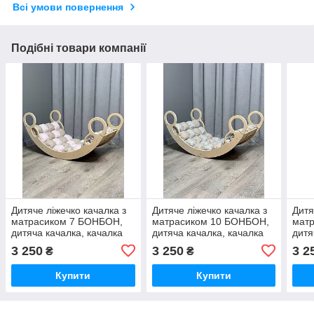
Всі умови повернення
Подібні товари компанії
Дитяче ліжечко качалка з
Дитяче ліжечко качалка з
Дитя
матрасиком 7 БОНБОН,
матрасиком 10 БОНБОН,
мат
дитяча качалка, качалка
дитяча качалка, качалка
дитя
для дітей, балансир,
для дітей, балансир,
для 
3 250
3 250
3 2
₴
₴
дитяча гойдалка
дитяча гойдалка
дитя
балансир, качалка
балансир, качалка
бала
Купити
Купити