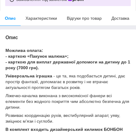
Опис
Характеристики
Відгуки про товар
Доставка
Опис
Можлива оплата:
- карткою «Пакунок малюка»;
- карткою для виплат державної допомоги на дитину до 1
року (7000 грн).
Універсальна іграшка
- це та, яка подобається дитині, дає
простір фантазії, допомагає в розвитку і не втрачає
актуальності протягом багатьох років.
Ліжечко-качалка виконана з високоякісної фанери всі
елементи без жодного покриття чим абсолютно безпечна для
дитини.
Розвиває координацію рухів, вестибулярний апарат, уяву,
зміцнює м'язи і суглоби.
В комплект входить дизайнерський килимок БОНБОН