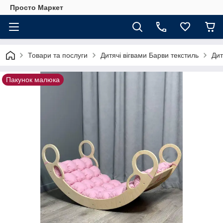
Просто Маркет
Товари та послуги
Дитячі вігвами Барви текстиль
Дит
Пакунок малюка