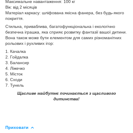
Максимальне навантаження: 100 кг
Вік: від 2 місяців
Матеріал каркасу: шліфована якісна фанера, без будь-якого
покриття.
Стильна, приваблива, багатофункціональна і екологічно
безпечна іграшка, яка сприяє розвитку фантазії вашої дитини.
Вона також може бути елементом для самих різноманітних
рольових і рухливих ігор:
1. Качалка
2. Гойдалка
3. Балансир
4. Ліжечко
5. Місток
6. Сходи
7. Тунель
Щасливе майбутнє починається з щасливого
дитинства!
Приховати