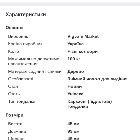
Характеристики
Основні
Виробник
Vigvam Market
Країна виробник
Україна
Колір
Різні кольори
Максимально допустиме
100 кг
навантаження
Матеріал сидіння і спинки
Дерево
Особливості
Знімний чохол для сидіння
Стан
Новий
Стать
Унісекс
Тип гойдалки
Каркасні (підлогові)
гойдалки
Розміри
Висота
45 см
Довжина
99 см
Ширина
49 см